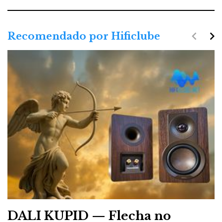
navigate_before
navigate_next
Recomendado por Hificlube
DALI KUPID — Flecha no