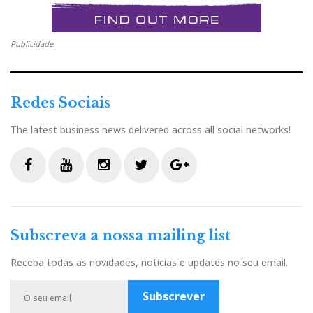
Publicidade
Redes Sociais
The latest business news delivered across all social networks!
F
Y
I
T
G
a
o
n
w
o
c
u
s
i
o
Subscreva a nossa mailing list
e
t
t
t
g
b
u
a
t
l
Receba todas as novidades, notícias e updates no seu email.
o
b
g
e
e
o
e
r
r
P
Subscrever
k
a
l