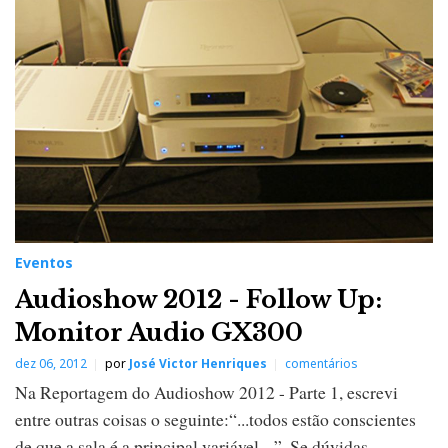
t
o
s
Eventos
Audioshow 2012 - Follow Up:
Monitor Audio GX300
dez 06, 2012
por
José Victor Henriques
comentários
Na Reportagem do Audioshow 2012 - Parte 1, escrevi
entre outras coisas o seguinte:“...todos estão conscientes
de que a sala é a principal variável ...”. Se dúvidas