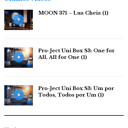
i
a
MOON 371 – Lua Cheia (1)
s
Pro-Ject Uni Box S3: One for
All, All for One (1)
Pro-Ject Uni Box S3: Um por
Todos, Todos por Um (1)