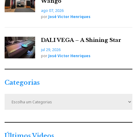
Wango
ago 07, 2026
por
José Victor Henriques
DALI VEGA – A Shining Star
jul 29, 2026
por
José Victor Henriques
Categorias
C
a
t
e
g
o
r
Últimos Videos