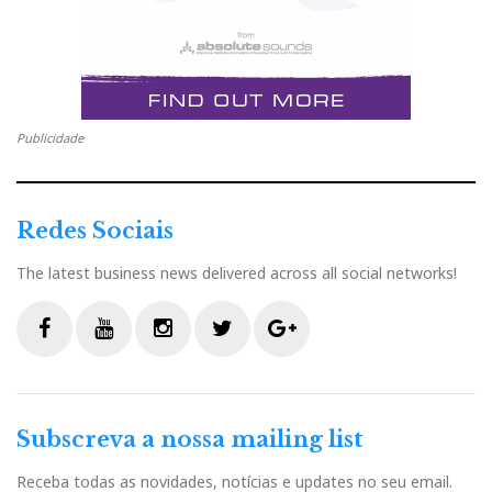
Publicidade
Redes Sociais
The latest business news delivered across all social networks!
F
Y
I
T
G
a
o
n
w
o
c
u
s
i
o
Subscreva a nossa mailing list
e
t
t
t
g
b
u
a
t
l
Receba todas as novidades, notícias e updates no seu email.