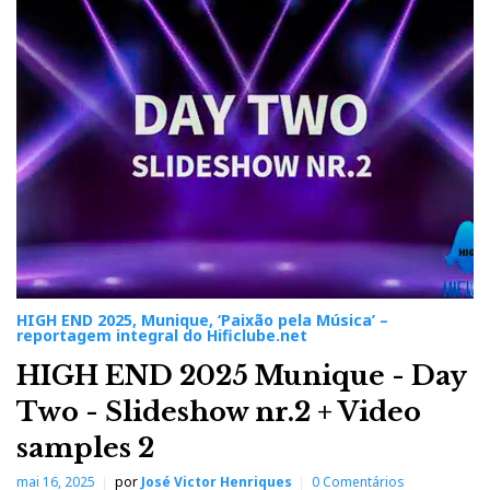
G
H
E
N
D
2
0
2
5
,
M
u
n
i
q
u
e
,
‘
P
HIGH END 2025, Munique, ‘Paixão pela Música’ –
a
reportagem integral do Hificlube.net
i
x
HIGH END 2025 Munique - Day
ã
o
Two - Slideshow nr.2 + Video
p
e
samples 2
l
a
M
mai 16, 2025
por
José Victor Henriques
0 Comentários