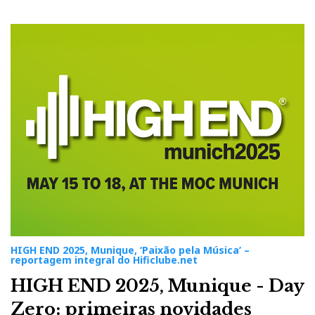
HIGH END 2025, Munique, ‘Paixão pela Música’ –
reportagem integral do Hificlube.net
HIGH END 2025, Munique - Day
Zero: primeiras novidades