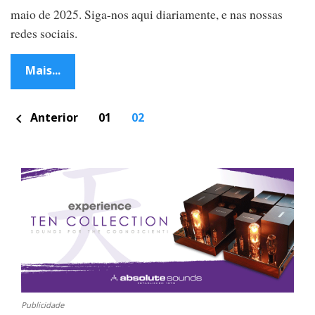
maio de 2025. Siga-nos aqui diariamente, e nas nossas
redes sociais.
Mais...
P
Anterior
01
02
chevron_left
o
s
t
s
n
a
v
i
g
a
t
i
o
n
Publicidade