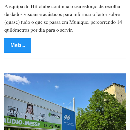
ú
A equipa do Hificlube continua o seu esforço de recolha
s
i
de dados visuais e acústicos para informar o leitor sobre
c
a
(quase) tudo o que se passa em Munique, percorrendo 14
’
–
quilómetros por dia para o servir.
r
e
p
Mais...
o
r
t
a
g
e
m
i
n
t
e
g
r
a
l
d
o
H
i
f