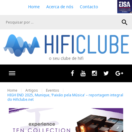
S
Home
Acerca de nós
Contacto
k
i
search
p
t
o
c
o
n
o seu clube de hifi
t
e
n
Facebook
Youtube
Instagram
Twitter
Goog
t
Home
Artigos
Eventos
HIGH END 2025, Munique, ‘Paixão pela Música’ – reportagem integral
do Hificlube.net