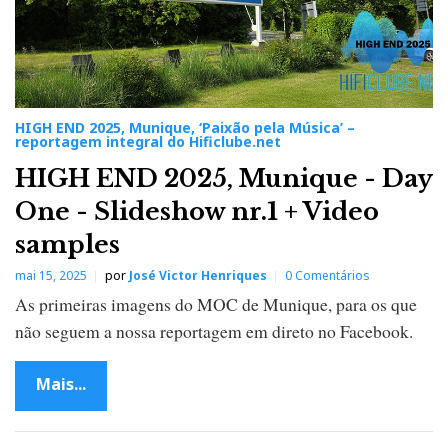
i
c
l
u
b
e
.
n
HIGH END 2025, Munique, ‘Paixão pela Música’ –
e
reportagem integral do Hificlube.net
t
HIGH END 2025, Munique - Day
One - Slideshow nr.1 + Video
samples
mai 15, 2025
por
José Victor Henriques
0 Comentários
As primeiras imagens do MOC de Munique, para os que
não seguem a nossa reportagem em direto no Facebook.
Mais...