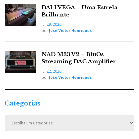
DALI VEGA – Uma Estrela
Brilhante
jul 29, 2026
por
José Victor Henriques
NAD M33 V2 – BluOs
Streaming DAC Amplifier
jul 22, 2026
por
José Victor Henriques
Categorias
C
a
t
e