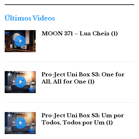
g
o
r
Últimos Videos
i
a
MOON 371 – Lua Cheia (1)
s
Pro-Ject Uni Box S3: One for
All, All for One (1)
Pro-Ject Uni Box S3: Um por
Todos, Todos por Um (1)