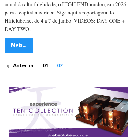
c
anual da alta-fidelidade, o HIGH END mudou, em 2026,
l
u
para a capital austríaca. Siga aqui a reportagem do
b
Hificlube.net de 4 a 7 de junho. VIDEOS: DAY ONE +
e
.
DAY TWO.
n
e
t
Mais...
P
Anterior
01
02
chevron_left
o
s
t
s
n
a
v
i
g
a
t
i
o
n