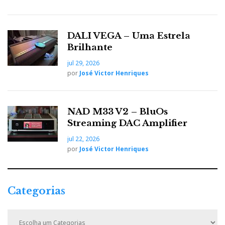
DALI VEGA – Uma Estrela
Brilhante
jul 29, 2026
por
José Victor Henriques
NAD M33 V2 – BluOs
Streaming DAC Amplifier
jul 22, 2026
por
José Victor Henriques
Categorias
C
a