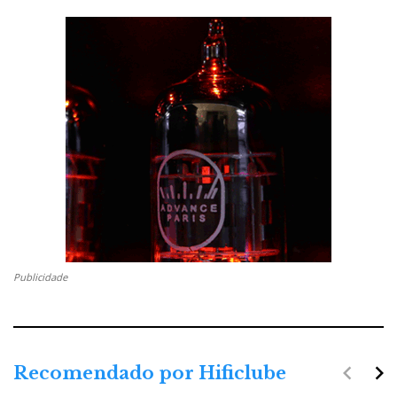
Publicidade
navigate_before
navigate_next
Recomendado por Hificlube