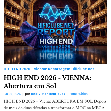
H
E
N
D
2
0
2
6
–
V
i
e
n
n
a
:
R
e
p
HIGH END 2026 – Vienna: Reportagem Hificlube.net
o
r
HIGH END 2026 - VIENNA:
t
a
Abertura em Sol
g
e
jun 04, 2026
por
José Victor Henriques
comentários
m
H
HIGH END 2026 – Viena: ABERTURA EM SOL Depois
i
f
de mais de duas décadas a transformar o MOC na MECA
i