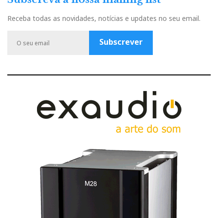
e
t
t
t
g
b
u
a
t
l
Receba todas as novidades, notícias e updates no seu email.
o
b
g
e
e
o
e
r
r
P
Subscrever
k
a
l
m
u
s