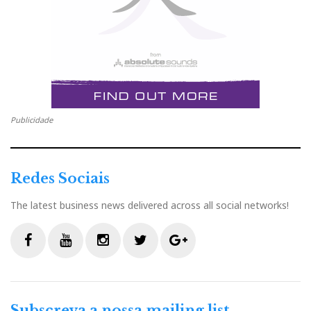
Publicidade
Redes Sociais
The latest business news delivered across all social networks!
F
Y
I
T
G
a
o
n
w
o
c
u
s
i
o
Subscreva a nossa mailing list