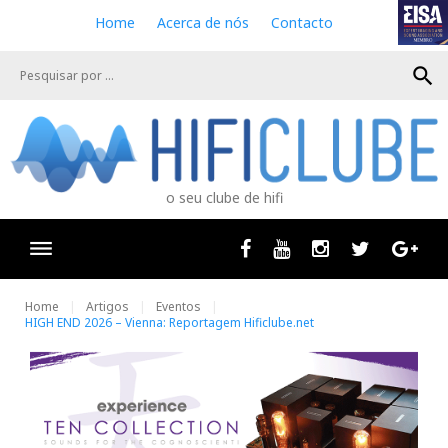
S
Home
Acerca de nós
Contacto
k
i
search
p
t
o
c
o
n
o seu clube de hifi
t
e
n
Facebook
Youtube
Instagram
Twitter
Goog
t
Home
Artigos
Eventos
HIGH END 2026 – Vienna: Reportagem Hificlube.net