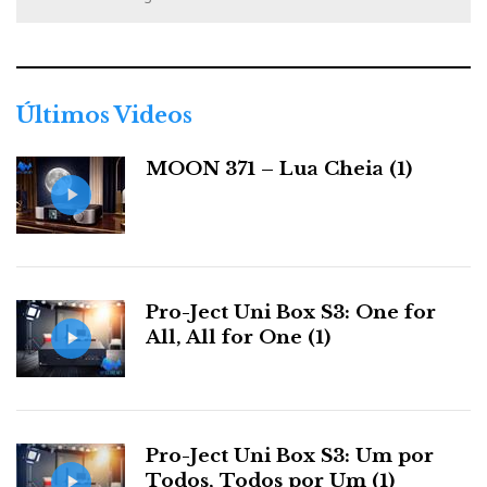
t
e
g
o
r
Últimos Videos
i
a
MOON 371 – Lua Cheia (1)
s
Pro-Ject Uni Box S3: One for
All, All for One (1)
Pro-Ject Uni Box S3: Um por
Todos, Todos por Um (1)