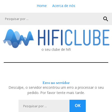
S
Home
Acerca de nós
k
i
search
p
t
o
c
o
n
o seu clube de hifi
t
e
n
t
Erro no servidor
Desculpe, o servidor encontrou um erro a processar o seu
pedido. Por favor tente mais tarde.
P
OK
e