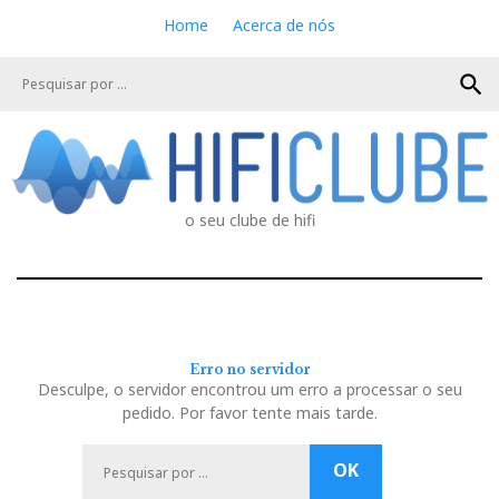
S
Home
Acerca de nós
k
i
search
p
t
o
c
o
n
o seu clube de hifi
t
e
n
t
Erro no servidor
Desculpe, o servidor encontrou um erro a processar o seu
pedido. Por favor tente mais tarde.
P
OK
e