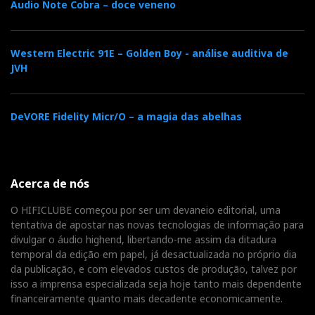
Eu prefiro a Tidal, com a qual a Cambridge não tem
Audio Note Cobra – doce veneno
ainda acordo. A propósito: a Tidal via PC/USB soa
muito bem com o ‘CXN’, pois embora surja no visor a
Western Electric 91E – Golden Boy - análise auditiva de
resolução nativa de 44,1kHz, o sinal está, como já
JVH
vimos, a ser também
upsamplado
para 24-bit/384kHz,
com a tecnologia ATF2 antes de ser convertido pelos
Dual Wolfson WM8740 24-bit DACs, e o resultado é
DeVORE Fidelity Micr/O – a magia das abelhas
mais do que satisfatório.
Acerca de nós
Com uma boa saída para auscultadores, chamava
um figo ao CXN…
O HIFICLUBE começou por ser um devaneio editorial, uma
tentativa de apostar nas novas tecnologias de informação para
divulgar o áudio highend, libertando-me assim da ditadura
temporal da edição em papel, já desactualizada no próprio dia
da publicação, e com elevados custos de produção, talvez por
isso a imprensa especializada seja hoje tanto mais dependente
financeiramente quanto mais decadente economicamente.