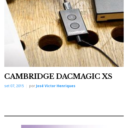
De estrutura tipo
slimline
, apoiada sobre dois pés atrás
e elevada por uma barra central à frente que o faz
'pairar', tem uma fonte de alimentação comutada, e é
por isso muito leve e fácil de transportar e de integrar
no seu sistema e rede doméstica.
Cablar ou não cablar, eis a questão
CAMBRIDGE DACMAGIC XS
set 07, 2015
por
José Victor Henriques