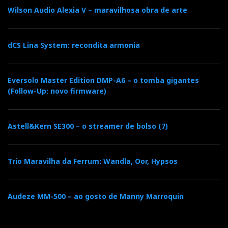
Wilson Audio Alexia V – maravilhosa obra de arte
Spotify em directo
dCS Lina System: recondita armonia
O ‘CXN’ pode ser ligado directamente ao Spotify
Premium. Inscrevi-me. Paguei 0,99 por 3 meses
free
Eversolo Master Edition DMP-A6 – o tomba gigantes
(Follow-Up: novo firmware)
trial (free?),
entrei, cliquei numa música qualquer ao
acaso da Selena Gomez (juro que foi por acaso),
cliquei em
Connect
,
et voilá!
, a selecção musical,
Astell&Kern SE300 – o streamer de bolso (7)
incluindo toda a informação, foi transferida para o
‘CXN’ e passei a ouvir o MP3 da Spotify a 24-
bit/384kHz. Acho eu, porque
‘Spotify sucks!
’ e o
Trio Maravilha da Ferrum: Wandla, Oor, Hypsos
‘CXN’ não tem culpa disso: lá diz o ditado
‘garbage
in, garbage out’.
Audeze MM-500 – ao gosto de Manny Marroquin