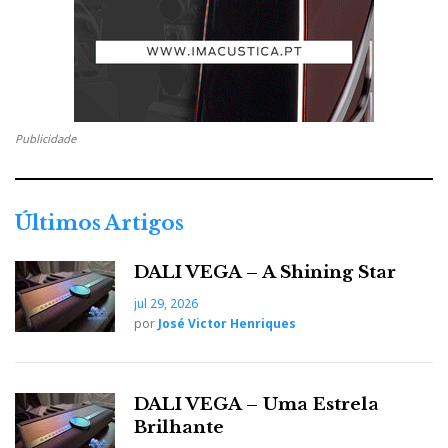
Cedo se percebe que tudo gira – literalmente – à volta do
enorme botão rotativo/pressão
O ‘CXN’ não vem com manual de utilização, nem
precisa, cedo se percebe que tudo gira – literalmente –
Publicidade
à volta do enorme botão rotativo/pressão. Gira/clica,
vai olhando para o mostrador e tudo se torna claro e
simples. Depois tem ainda os mini botões laterais de
Últimos Artigos
apoio com ícones óbvios que designam a respectiva
função, sendo a chave mestra ‘Home’.
DALI VEGA – A Shining Star
jul 29, 2026
por
José Victor Henriques
Nota: pode descarregar o manual no site da
Cambridge (em 12 línguas, menos, hélas,
Português…).
DALI VEGA – Uma Estrela
Brilhante