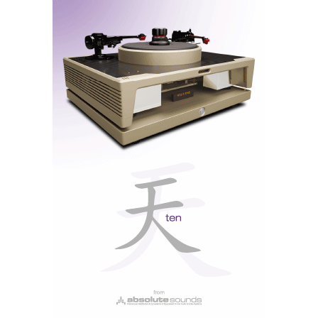
O lettering de identificação das diferentes entradas e saídas
está invertido para facilitar a leitura a quem se debruça
sobre o ‘CXN’ (uma solução tão estranha quanto
interessante).
Se não gosta de cabos, pode optar por Wi-Fi (antena
fornecida), AirPlay (para iPads e iPhones) ou
Bluetooth (adaptador não fornecido: Cambridge
Audio BT100 aptX Bluetooth receiver) ou ainda uma
simples
pen
na entrada frontal USB A mas com
resolução máxima limitada. As entradas USB A (tem
outra no painel traseiro para ligar o receptor
Bluetooth) também servem para carregar o telefone.