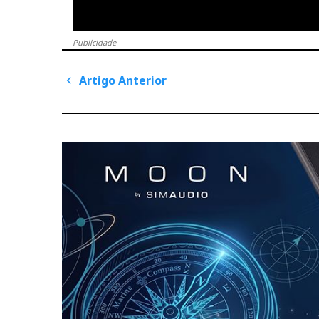
Publicidade
Artigo Anterior
P
A
o
r
s
t
i
t
g
n
o
A
a
n
v
t
e
i
r
g
i
o