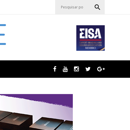
P
search
e
s
q
u
i
s
a
r
p
o
r
Facebook
Youtube
Instagram
Twitter
GooglePlus
:
: