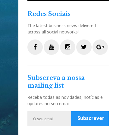
Redes Sociais
The latest business news delivered
across all social networks!
F
Y
I
T
G
a
o
n
w
o
c
u
s
i
o
Subscreva a nossa
e
t
t
t
g
mailing list
b
u
a
t
l
o
b
g
e
e
Receba todas as novidades, notícias e
o
e
r
r
P
updates no seu email.
k
a
l
m
u
Subscrever
s