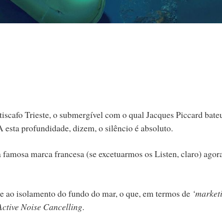
atiscafo Trieste, o submergível com o qual Jacques Piccard bate
 esta profundidade, dizem, o silêncio é absoluto.
a famosa marca francesa (se excetuarmos os Listen, claro) ago
 e ao isolamento do fundo do mar, o que, em termos de
‘market
Active Noise Cancelling
.