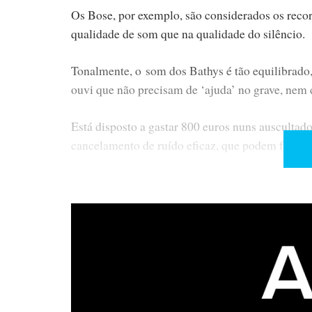
Os Bose, por exemplo, são considerados os recor
qualidade de som que na qualidade do silêncio.
Tonalmente, o som dos Bathys é tão equilibrado
ouvi que não precisam de ‘ajuda’ no grave, nem
Está disposto a gastar 800 euros nuns auscultad
cancelamento de ruído eficaz, que podem funcio
Então, não precisa de ler mais nada e pode ir j
bonitos! São tão bons quanto isso…