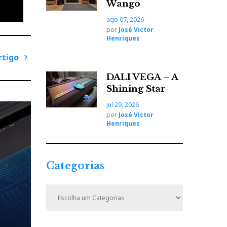
Wango
ago 07, 2026
por
José Victor
Henriques
rtigo
P
DALI VEGA – A
r
Shining Star
ó
jul 29, 2026
x
por
José Victor
i
Henriques
m
o
A
Categorias
r
t
C
i
a
t
g
e
o