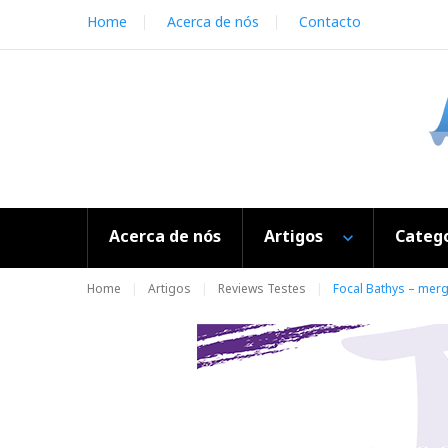
S
Home
Acerca de nós
Contacto
k
i
p
t
o
c
o
n
t
e
Acerca de nós
Artigos
Catego
n
t
Home
Artigos
Reviews Testes
Focal Bathys – mer