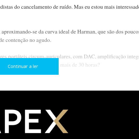
distas do cancelamento de ruído. Mas eu estou mais interessad
, aproximando-se da curva ideal de Harman, que são dos pouco
 de contenção no agudo.
ores portáteis circum-auriculares, com DAC, amplificação integ
nar com e sem fios durante mais de 30 horas?
Continuar a ler
á comprá-los. Funcionam bem, soam bem e, ainda por cima, são