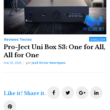
Reviews Testes
ENGLISH
Pro-Ject Uni Box S3: One for All,
All for One
mai 20, 2026
por
José Victor Henriques
F
T
G
L
Like it? Share it.
a
w
o
i
P