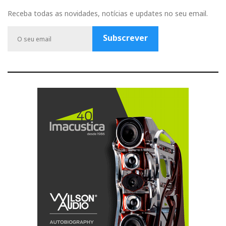
b
u
a
t
l
Receba todas as novidades, notícias e updates no seu email.
o
b
g
e
e
o
e
r
r
P
Subscrever
k
a
l
m
u
s