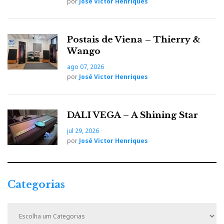
por
José Victor Henriques
Postais de Viena – Thierry &
Wango
ago 07, 2026
por
José Victor Henriques
DALI VEGA – A Shining Star
jul 29, 2026
por
José Victor Henriques
Categorias
C
a