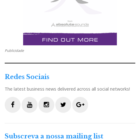
Publicidade
Redes Sociais
The latest business news delivered across all social networks!
F
Y
I
T
G
a
o
n
w
o
c
u
s
i
o
Subscreva a nossa mailing list
e
t
t
t
g