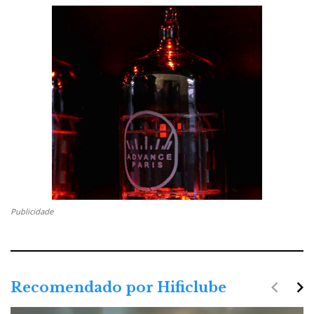
Publicidade
navigate_before
navigate_next
Recomendado por Hificlube