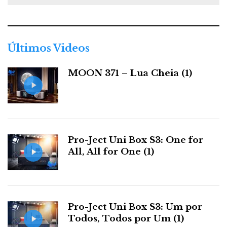
t
e
g
o
r
Últimos Videos
i
a
MOON 371 – Lua Cheia (1)
s
Pro-Ject Uni Box S3: One for
All, All for One (1)
Pro-Ject Uni Box S3: Um por
Todos, Todos por Um (1)