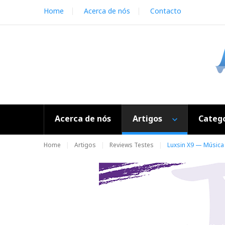
S
Home
Acerca de nós
Contacto
k
i
p
t
o
c
o
n
t
e
Acerca de nós
Artigos
Catego
n
t
Home
Artigos
Reviews Testes
Luxsin X9 — Música