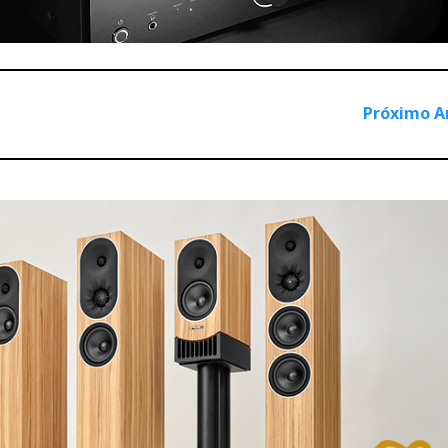
Próximo A
com o X9, eu acho que Luxsin também poderia significar 'Luxu
xsin X9 está ao nível de muitos produtos de luxo caros que n
ajustar o som ao seu gosto pessoal, a partir de uma resposta p
ilos para os audiófilos que valorizam a audição de auscultador
 funcionalidades inovadoras e o controlo inteligente.