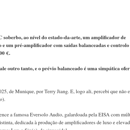
 soberbo, ao nível do estado-da-arte, um amplificador de
 e um pré-amplificador com saídas balanceadas e controlo
00 €.
ale outro tanto, e o prévio balanceado é uma simpática ofer
, de Munique, por Terry Jiang. E, logo ali, percebi que não e
eo
).
tence a famosa Eversolo Audio, galardoada pela EISA com múlt
stinta, dedicada à produção de amplificadores de luxo e eleva
ome: Lux + Sin(e), de sinusoidal.