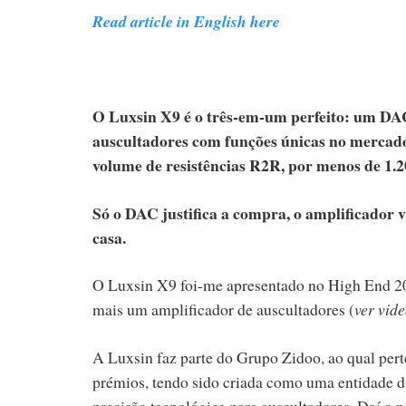
Read article in English here
O Luxsin X9 é o três-em-um perfeito: um DAC
auscultadores com funções únicas no mercado
volume de resistências R2R, por menos de 1.2
Só o DAC justifica a compra, o amplificador v
casa.
O Luxsin X9 foi-me apresentado no High End 2025
mais um amplificador de auscultadores (
ver vid
A Luxsin faz parte do Grupo Zidoo, ao qual per
prémios, tendo sido criada como uma entidade di
precisão tecnológica para auscultadores. Daí o n