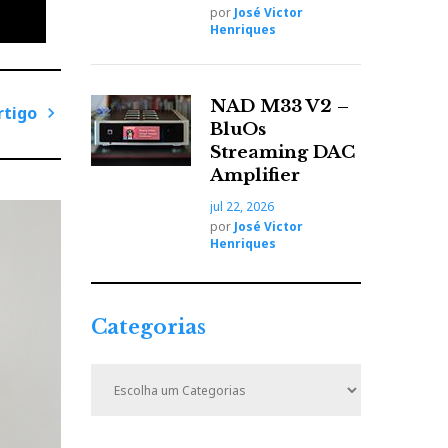
por
José Victor
Henriques
NAD M33 V2 –
rtigo
BluOs
P
Streaming DAC
r
Amplifier
ó
jul 22, 2026
x
por
José Victor
i
Henriques
ry Sin'
m
em por
o
lana e
A
Categorias
r
t
C
es com
i
a
t
g
e
o