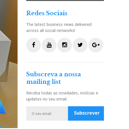
Redes Sociais
The latest business news delivered
across all social networks!
F
Y
I
T
G
a
o
n
w
o
c
u
s
i
o
Subscreva a nossa
e
t
t
t
g
mailing list
b
u
a
t
l
o
b
g
e
e
Receba todas as novidades, notícias e
o
e
r
r
P
updates no seu email.
k
a
l
m
u
Subscrever
s