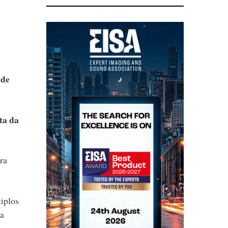
 de
ta da
ra
iplos
da