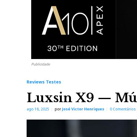
Publicidade
Reviews Testes
Luxsin X9 — Mús
ago 18, 2025
por
José Victor Henriques
0 Comentários