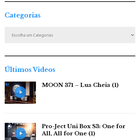
Categorias
C
a
t
e
g
o
r
Últimos Videos
i
a
MOON 371 – Lua Cheia (1)
s
Pro-Ject Uni Box S3: One for
All, All for One (1)