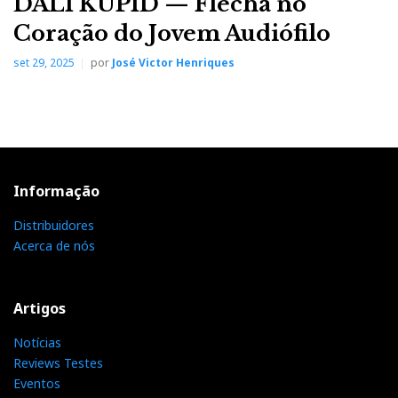
DALI KUPID — Flecha no
Coração do Jovem Audiófilo
set 29, 2025
por
José Victor Henriques
Informação
Distribuidores
Acerca de nós
Artigos
Notícias
Reviews Testes
Eventos