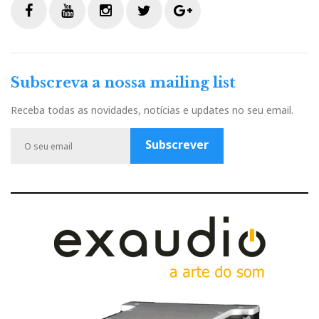
F
Y
I
T
G
a
o
n
w
o
c
u
s
i
o
Subscreva a nossa mailing list
e
t
t
t
g
b
u
a
t
l
Receba todas as novidades, notícias e updates no seu email.
o
b
g
e
e
o
e
r
r
P
Subscrever
k
a
l
m
u
s