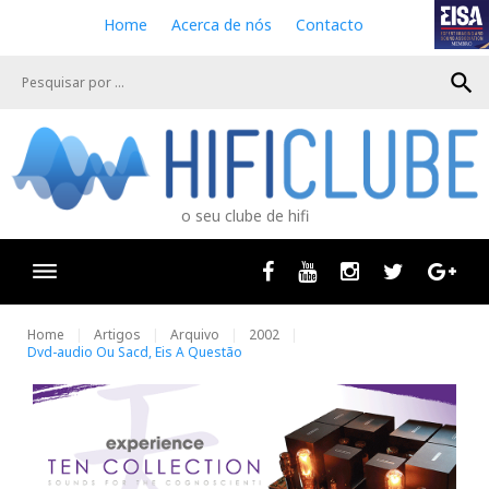
S
Home
Acerca de nós
Contacto
k
i
search
p
t
o
c
o
n
o seu clube de hifi
t
e
n
Facebook
Youtube
Instagram
Twitter
Goog
t
Home
Artigos
Arquivo
2002
Dvd-audio Ou Sacd, Eis A Questão