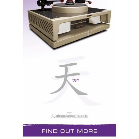
tenha mais poder e impacte. Eu diria mesmo que o
grave do A1 é excepcional. Contudo, como leitor-
DVD a melhoria é ainda mais significativa, tanto no
que diz respeito à excelente reprodução de matrizes
áudio a 96kHz (os Super Audio Disc editados pela
Chesky, que não se devem confundir nem com SACD
nem com DVD-Audio); e, em especial, DVD-Video: a
qualidade da imagem é óptima e depende agora
apenas da resolução do monitor ou projector utilizado.
É pena o video progressivo só poder ser apreciado em
NTSC, mas as soluções até agora propostas de «PAL
progressivo» não passam de remendos para encher o
olho. A da TAG, por exemplo, embora resulte (a
imagem é mais sólida) consiste em multiconversão
DA - AD sucessiva para evitar interferir com a
protecção anticópia Macrovision. Assim, neste
momento só tem duas hipóteses, ambas remotas, de