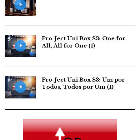
Krell, a acreditar nas declarações de Rondi d'Agostino
à revista Stereophile.
Tal como na política, o que está a dar são as
Pro-Ject Uni Box S3: One for
coligações.
All, All for One (1)
Distribuidor:
Videoacústica
F
T
G
L
Like it? Share it.
Pro-Ject Uni Box S3: Um por
Todos, Todos por Um (1)
a
w
o
i
P
c
i
o
n
i
e
t
g
k
n
b
t
l
e
t