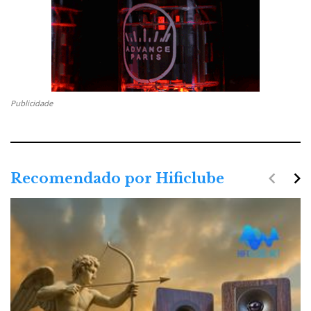
Publicidade
navigate_before
navigate_next
Recomendado por Hificlube