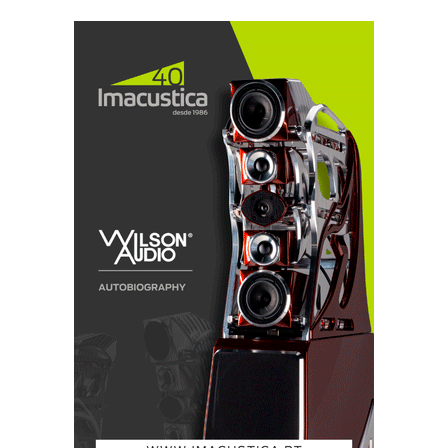
antes o DTS. A verdade, aqui para nós, é que eu nunca
ouvi um disco DVD-Audio soar bem em nenhum
sistema em nenhum lado com excepção da
demonstração da Meridian em Las Vegas e Nova
Iorque com discos não-comercializados, logo não-
protegidos pela maldita Verance.
Todos os DVD-Audio que servi ao A1 foram
cozinhados pela Warner e alguns deram-me vontade
de chorar. Ouvi: Steely Dan, Eric Clapton, R.E.M.,
Barenaked Ladies, Paul Simon, Fleetwood Mac, Joni
Mitchell, Neil Young e K.D.Lang. Bom, pelo menos
em DVD-Audio as edições são de gente conhecida, e é
talvez aí que reside o principal trunfo do formato. Mas
há qualquer coisa de errado com o som destes discos
(Verance anticópia?) e pior ainda com as opções dos