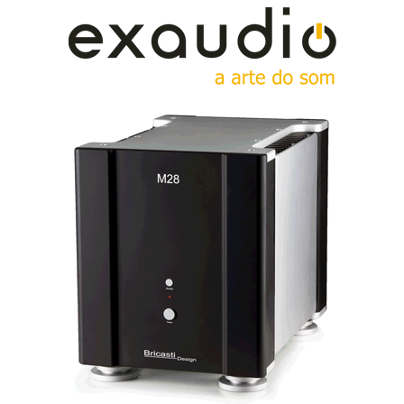
discreto na utilização dos canais traseiros. E
compreende-se a opção: o canal central é a âncora que
«agarra» o som ao ecrã. Aqui não há imagem. E, salvo
momentos especiais e algumas opções
surpreendentes, como a focagem no canal central da
guitarra baixo na abertura de «Money», o «centro»
está activo mas mantém um judicioso «low profile».
Os canais traseiros são aqui o alter ego dos canais
frontais. Com a deliciosa excepção de alguns sons
avulsos, coros (os «backing vocals» são aqui tomados
à letra) e a inevitável tentação do ping-pong cruzado
de alguns diálogos, apartes e percussão, e do efeito
«surround» descarado («On the Run»), que contribui
para a uma maior espectacularidade do projecto e
ajuda nas vendas, o que se ouve é um facsimile
acústico do par frontal com o equilíbrio a favorecer
este último à razão de 2 para 1.