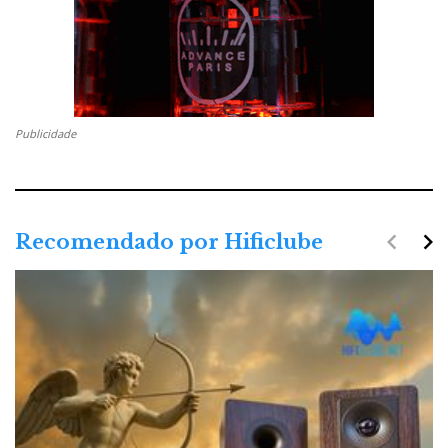
Publicidade
navigate_before
navigate_next
Recomendado por Hificlube