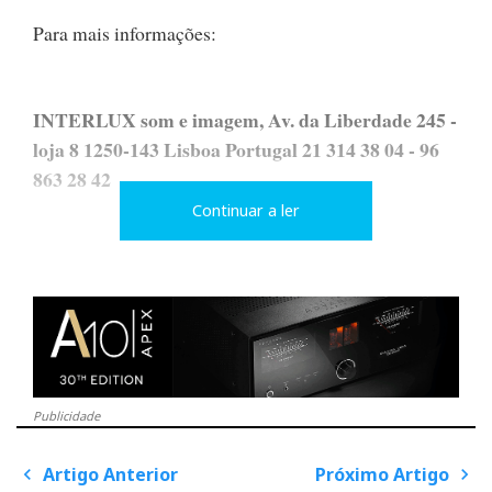
Para mais informações:
INTERLUX som e imagem, Av. da Liberdade 245 -
loja 8 1250-143 Lisboa Portugal 21 314 38 04 - 96
863 28 42
Continuar a ler
F
T
G
L
Like it? Share it.
a
w
o
i
P
Publicidade
c
i
o
n
i
Artigo Anterior
Próximo Artigo
e
t
g
k
P
n
o