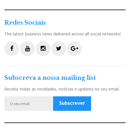
Redes Sociais
The latest business news delivered across all social networks!
F
Y
I
T
G
a
o
n
w
o
c
u
s
i
o
Subscreva a nossa mailing list
e
t
t
t
g
b
u
a
t
l
Receba todas as novidades, notícias e updates no seu email.
o
b
g
e
e
o
e
r
r
P
Subscrever
k
a
l
m
u
s