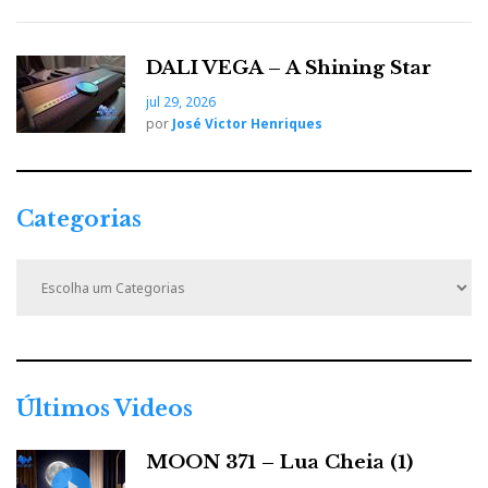
DALI VEGA – A Shining Star
jul 29, 2026
por
José Victor Henriques
Categorias
C
a
t
e
g
o
r
Últimos Videos
i
a
MOON 371 – Lua Cheia (1)
s