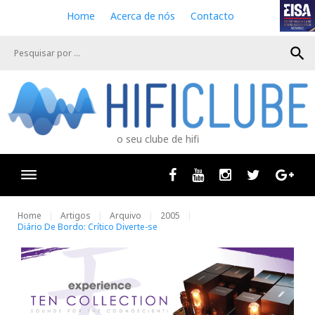
S
Home
Acerca de nós
Contacto
k
i
search
p
t
o
c
o
n
o seu clube de hifi
t
e
n
Facebook
Youtube
Instagram
Twitter
Goog
t
Home
Artigos
Arquivo
2005
Diário De Bordo: Crítico Diverte-se