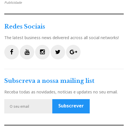
Publicidade
Redes Sociais
The latest business news delivered across all social networks!
F
Y
I
T
G
a
o
n
w
o
c
u
s
i
o
Subscreva a nossa mailing list
e
t
t
t
g
b
u
a
t
l
Receba todas as novidades, notícias e updates no seu email.
o
b
g
e
e
o
e
r
r
P
Subscrever
k
a
l
m
u
s