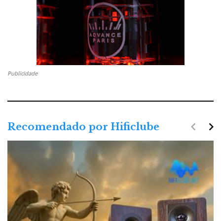
Publicidade
navigate_before
navigate_next
Recomendado por Hificlube