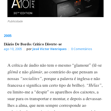
Publicidade
2005
Diário De Bordo: Crítico Diverte-se
ago 10, 2005
por
José Victor Henriques
0 Comentários
A crítica de áudio não tem o mesmo “glamour” (lê-se
glémâ
e não
glámúr
, ao contrário do que pensam as
nossas
“socialites”
, porque a palavra é inglesa e não
francesa e significa um certo tipo de brilho).
“Hélas”
,
eu limito-me a “despir” os aparelhos dos caixotes, a
suar para os transportar e montar, e depois a devassar-
lhes a alma, que nem sempre corresponde ao