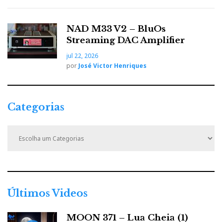
NAD M33 V2 – BluOs
Streaming DAC Amplifier
jul 22, 2026
por
José Victor Henriques
Categorias
C
a
t
e
g
o
r
Últimos Videos
i
a
MOON 371 – Lua Cheia (1)
s