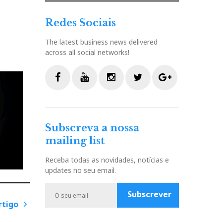
Redes Sociais
The latest business news delivered
across all social networks!
F
Y
I
T
G
a
o
n
w
o
c
u
s
i
o
Subscreva a nossa
e
t
t
t
g
mailing list
b
u
a
t
l
o
b
g
e
e
Receba todas as novidades, notícias e
o
e
r
r
P
updates no seu email.
k
a
l
m
u
Subscrever
s
rtigo
P