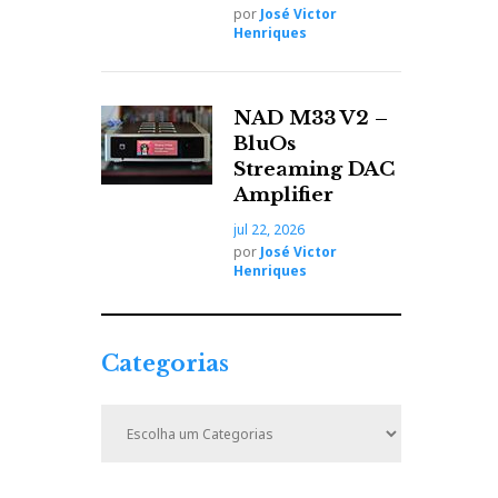
por
José Victor
Henriques
NAD M33 V2 –
BluOs
Streaming DAC
Amplifier
jul 22, 2026
por
José Victor
Henriques
Categorias
C
a
t
e