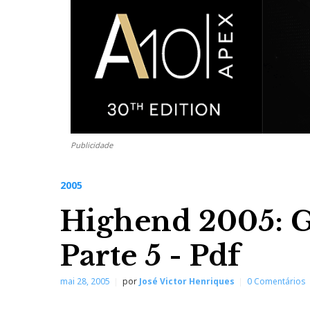
Publicidade
2005
Highend 2005: Ga
Parte 5 - Pdf
mai 28, 2005
por
José Victor Henriques
0 Comentários