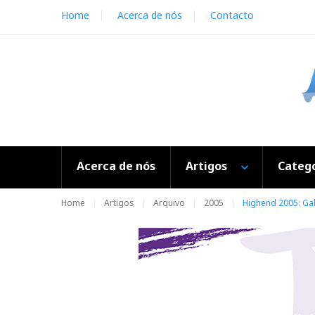
S
Home
Acerca de nós
Contacto
k
i
p
t
o
c
o
n
t
e
Acerca de nós
Artigos
Catego
n
t
Home
Artigos
Arquivo
2005
Highend 2005: Gale