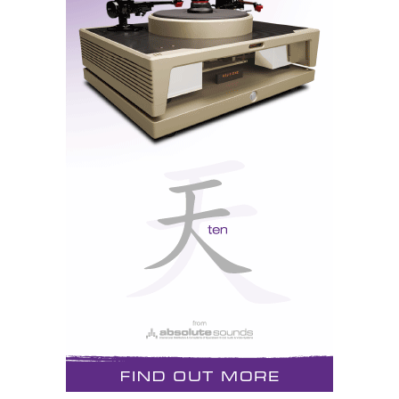
Esta é uma obra com forte carga emotiva, e a versão
de Georg Solti é, de longe, aquela que mais bem
expressa o terror e violência visceral do período
romântico (a de Colin Davis/Philips é uma
interpretação mais lírica que romântica). Acresce que
a versão de Solti/Decca tem uma espectacularidade
acústica única bem ao gosto audiófilo.
A Orquestra Sinfónica de Chicago apresentou-se em
grande forma, em especial os naipes de metais, que
rasgaram com garras poderosas a espessa trama
sonora tecida pelos terríficos timbales, as vozes
demoníacas, os sopros sibilinos e as cordas
ensandecidas. Muitos sistemas de som domésticos
com pergaminhos teriam de vender a alma ao diabo
para conseguirem reproduzir este
tour-de-force