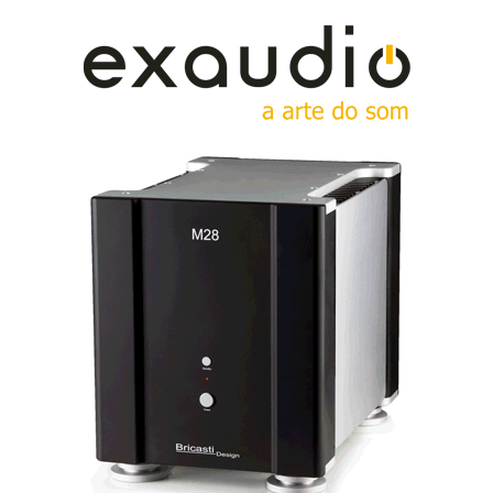
qualquer comentário alusivo às tendências
imperialistas das Alexandria, que alegadamente
exigem a ocupação de um território mais vasto para
que os seus baixos instintos se possam manifestar de
forma mais profunda, articulada e definida no palco
sonoro.
Et pour cause
, Eduardo já decidiu chamar de novo o
arquitecto...
Assim, preferi guardar de Conrado o prudente
silêncio, não “o silêncio do sono, da renúncia, mas do
tempo da respiração, da reflexão”, para citar o filósofo
francês Francis Wolff. A verdade é que tinha as
palmas das mãos suadas e a garganta seca de emoção,
depois daquela experiência acústica sublime, como se
também eu tivesse mergulhado, por solidariedade com
Fausto, no grande lago das chamas do inferno:
Ô