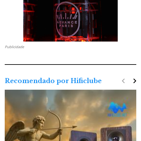
Publicidade
navigate_before
navigate_next
Recomendado por Hificlube