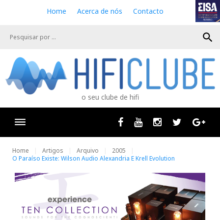
S
Home
Acerca de nós
Contacto
k
i
search
p
t
o
c
o
n
o seu clube de hifi
t
e
n
Facebook
Youtube
Instagram
Twitter
Goog
t
Home
Artigos
Arquivo
2005
O Paraíso Existe: Wilson Audio Alexandria E Krell Evolution