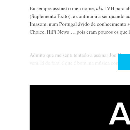
Eu sempre assinei o meu nome,
aka
JVH para abr
(Suplemento Êxito), e continuou a ser quando ace
Imasom, num Portugal ávido de conhecimento sob
Choice, HiFi News…, pois eram poucos os que li
Admito que me senti tentado a assinar Joe Henry
vem 'lá de fora' é que é bom, na música como em
Público e o DN, este durante 15 anos, no qual p
incursões esporádicas na HIFiNews, à época diri
entretanto transitou. A história é conhecida, pois 
No Hificlube, que faz 15 anos, no dia 09 de Julh
that is the question?
Sendo a língua franca do mu
quem opte pelas ‘traiçoeiras’ traduções da Googl