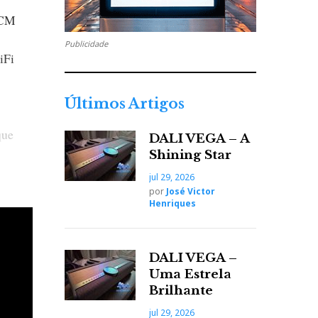
 CM
Publicidade
iFi
Últimos Artigos
que
DALI VEGA – A
Shining Star
, com
jul 29, 2026
hn
por
José Victor
Henriques
DALI VEGA –
nglês:
Uma Estrela
a haja
Brilhante
o
jul 29, 2026