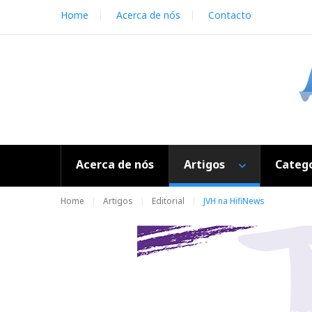
S
Home
Acerca de nós
Contacto
k
i
p
t
o
c
o
n
t
e
Acerca de nós
Artigos
Catego
n
t
Home
Artigos
Editorial
JVH na HifiNews