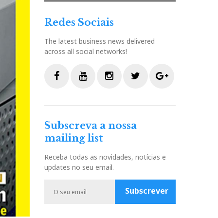
Redes Sociais
The latest business news delivered
across all social networks!
F
Y
I
T
G
a
o
n
w
o
c
u
s
i
o
Subscreva a nossa
e
t
t
t
g
mailing list
b
u
a
t
l
o
b
g
e
e
Receba todas as novidades, notícias e
o
e
r
r
P
updates no seu email.
k
a
l
m
u
Subscrever
s