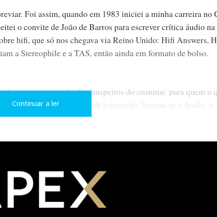
eviar. Foi assim, quando em 1983 iniciei a minha carreira no
itei o convite de João de Barros para escrever crítica áudio na
re hifi, que só nos chegava via Reino Unido: Hifi Answers, H
am a Stereophile e a TAS, então ainda em formato de bolso.
 só para ver a reacção dos 'suspeitos do costume' para quem o 
 tudo o resto. Mas nunca cedi à tentação. Seguiu-se a Audio, o
Continuar a ler
ubliquei alguns dos meus melhores textos de temática audiófila
gida por John Atkinson, e depois na Stereophile, para onde Jo
já a contei aqui.
o, o dilema era outro: publicar os artigos em português ou em i
ndo, o inglês vai mais longe na compreensão universal, embor
e: o Hificlube é, portanto, (mal) lido em 130 países, incluindo 