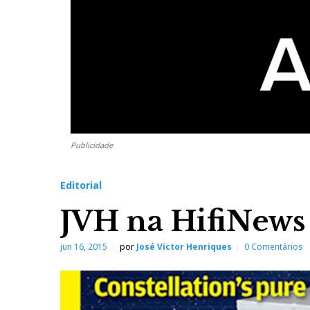
Publicidade
Editorial
JVH na HifiNews
jun 16, 2015
por
José Victor Henriques
0 Comentários