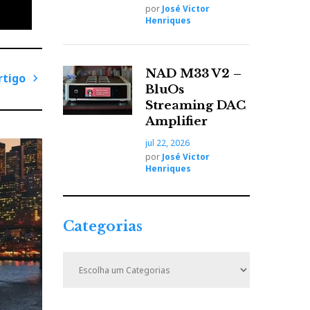
por
José Victor
Henriques
s mais-
NAD M33 V2 –
rtigo
que
BluOs
o
P
Streaming DAC
r
Amplifier
ó
jul 22, 2026
x
por
José Victor
i
Henriques
 que é
m
e
o
o do
A
Categorias
r
t
C
i
a
t
ssia,
g
e
o
lizado