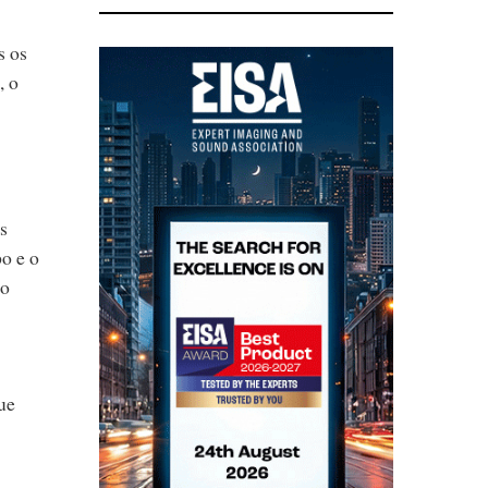
s os
, o
s
po e o
do
ue