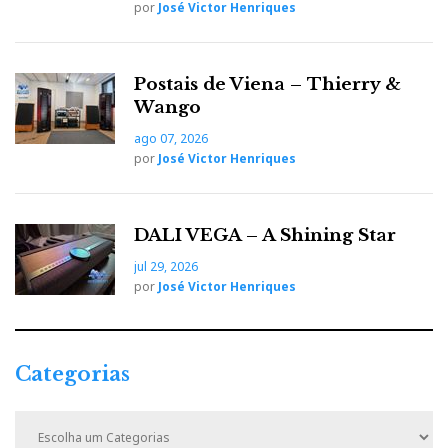
por
José Victor Henriques
Postais de Viena – Thierry &
Wango
ago 07, 2026
por
José Victor Henriques
DALI VEGA – A Shining Star
jul 29, 2026
por
José Victor Henriques
Categorias
C
a