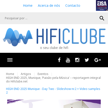
S
Home
Acerca de nós
Contacto
k
i
search
p
t
o
c
o
n
o seu clube de hifi
t
e
n
Facebook
Youtube
Instagram
Twitter
Goog
t
Home
Artigos
Eventos
HIGH END 2025, Munique, ‘Paixão pela Música’ – reportagem integral
do Hificlube.net
HIGH END 2025 Munique - Day Two - Slideshow nr.2 + Video samples
2