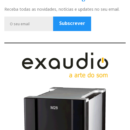
b
u
a
t
l
Receba todas as novidades, notícias e updates no seu email.
o
b
g
e
e
o
e
r
r
P
Subscrever
k
a
l
m
u
s