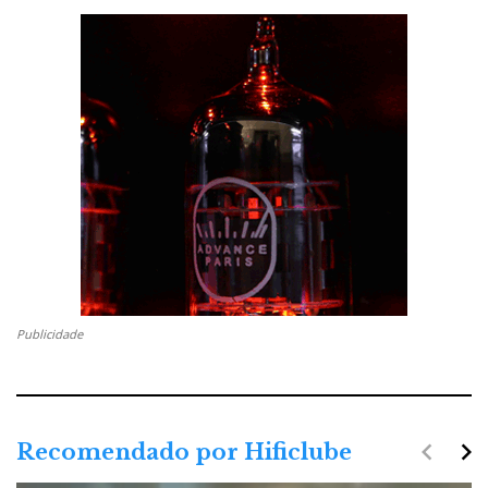
Publicidade
navigate_before
navigate_next
Recomendado por Hificlube