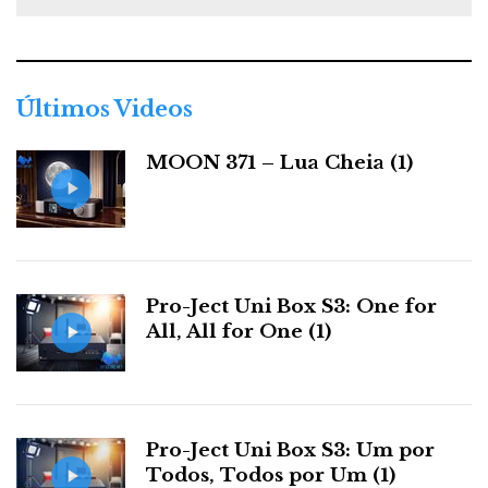
t
e
g
o
r
Últimos Videos
i
a
MOON 371 – Lua Cheia (1)
s
Pro-Ject Uni Box S3: One for
All, All for One (1)
Pro-Ject Uni Box S3: Um por
Todos, Todos por Um (1)