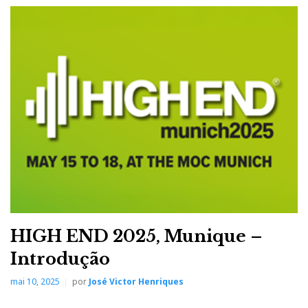
Mas, por estranho que pareça, o som dos sistemas,
captado pela câmara do telemóvel, que vai ouvir
novamente hoje no vídeo do Day Two, dá-nos uma
ideia muito concreta do som real. Sem o impacto
físico e auditivo, claro, mas é uma cópia, digamos, a
'preto-e-branco', que permite comparar 'sons', pois os
registos foram todos obtidos da mesma forma.
E, se acha que o 'som' de um vídeo é melhor do que o
de outro, é porque é mesmo; e se acha que muita da
música que se ouve é horrível, e é uma má escolha, é
também porque é assim mesmo.
HIGH END 2025, Munique –
Posto isto, aqui fica o relato visual e auditivo do Day
Introdução
Two, em excertos curtos para evitar serem bloqueados
mai 10, 2025
por
José Victor Henriques
pelo YouTube, depois de mais de 10 quilómetros a pé,