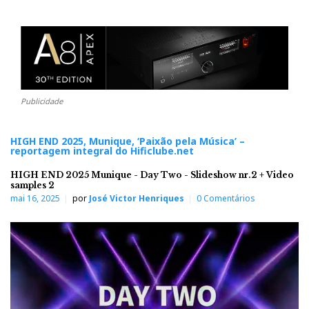
Publicidade
HIGH END 2025, Munique, ‘Paixão pela Música’ –
reportagem integral do Hificlube.net
HIGH END 2025 Munique - Day Two - Slideshow nr.2 + Video
samples 2
mai 16, 2025
por
José Victor Henriques
0 Comentários