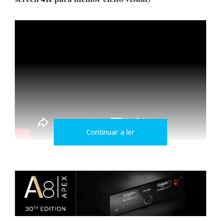
Continuar a ler
Além das dezenas de fotos e vídeos já publicados no
Facebook pelo Pedro Henriques, temos publicado no
Hificlube.net um outro olhar, e também outro ponto de
vista 'auditivo', se é que nos podemos referir assim aos
vídeos com som direto captado pela câmara.