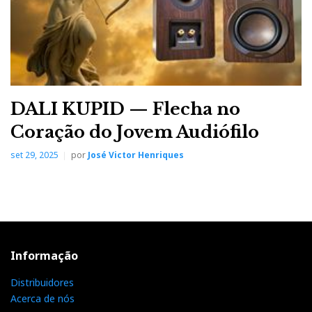
Wilson Audio Sophia
Colunas: Wilson Audio Sophia 3
DALI KUPID — Flecha no
Amplificador Integrado: Krell S550i
Coração do Jovem Audiófilo
set 29, 2025
por
José Victor Henriques
Leitor de CD: Krell S350a
Gira-discos: EAT E-Flat/Sumiko Blue Point EVO 3
Informação
Distribuidores
Cabos de colunas e interligação: Transparent Cable
Acerca de nós
Ultra