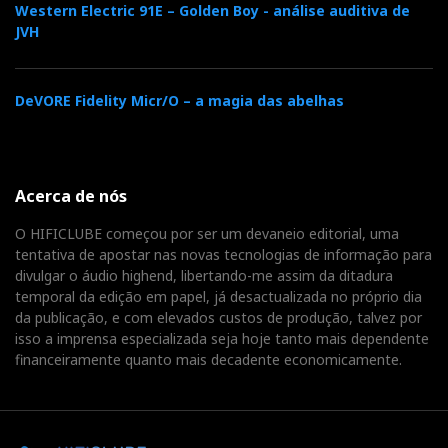
Western Electric 91E – Golden Boy - análise auditiva de
JVH
e
t
g
k
n
b
t
l
e
t
DeVORE Fidelity Micr/O – a magia das abelhas
o
e
e
d
e
o
r
+
I
Acerca de nós
r
O HIFICLUBE começou por ser um devaneio editorial, uma
k
n
e
tentativa de apostar nas novas tecnologias de informação para
divulgar o áudio highend, libertando-me assim da ditadura
temporal da edição em papel, já desactualizada no próprio dia
s
da publicação, e com elevados custos de produção, talvez por
isso a imprensa especializada seja hoje tanto mais dependente
t
financeiramente quanto mais decadente economicamente.