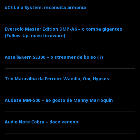
dCS Lina System: recondita armonia
Peter McGrath of Wilson Audio at Imacústica –
Lisboa. It includes an exclusive interview and a lecture
on Dave Wilson's recording expertise.
Eversolo Master Edition DMP-A6 – o tomba gigantes
(Follow-Up: novo firmware)
Tagged in:
imacústica
|
lisboa
|
party
|
festa
|
peter mcgrath
|
Astell&Kern SE300 – o streamer de bolso (7)
wilson
|
wilson audio
|
hd
|
96/24
|
digital
|
audio
|
highendaudio
|
alexandria xlf
|
xlf
|
ricardo franassovici
|
absolute sounds
|
luis campos
|
alexia
|
ricardo polónia
|
live
Trio Maravilha da Ferrum: Wandla, Oor, Hypsos
sound
|
recording
|
video
|
Audeze MM-500 – ao gosto de Manny Marroquin
F
T
G
L
Like it? Share it.
a
w
o
i
Audio Note Cobra – doce veneno
P
c
i
o
n
i