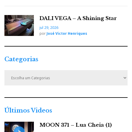
DALI VEGA – A Shining Star
jul 29, 2026
por
José Victor Henriques
Categorias
C
a
t
e
g
o
r
Últimos Videos
i
a
MOON 371 – Lua Cheia (1)
s