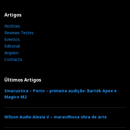
Artigos
Notícias
Reviews Testes
Eventos
Editorial
Arquivo
Contacto
Últimos Artigos
Imacustica – Porto – primeira audição: Bartók Apex e
See also:
Magico M2
Welcome to Lisbon, Peter!
Wilson Audio Alexia V – maravilhosa obra de arte