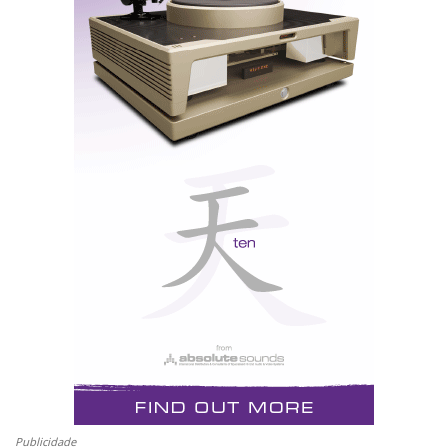
do respectivo binómio sistema/sala. Na edição, não
foi utilizada posteriormente pelo Hificlube qualquer
gravação comercial, LP, CD ou ficheiro. Se não
dispõe de uma ligação à net de alta velocidade, pode
experimentar alguma dificuldade na reprodução, que
já não se verifica na repetição do visionamento.
Sistema Alexandria XLF
Colunas: Alexandria XLF
Amplificadores Mono de Potência: Constellation
Centaur Mono
Publicidade