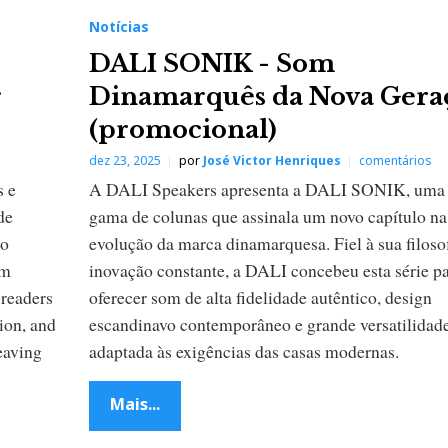
Notícias
DALI SONIK - Som
r
Dinamarquês da Nova Gera
(promocional)
dez 23, 2025
por
José Victor Henriques
comentários
s e
A DALI Speakers apresenta a DALI SONIK, uma
de
gama de colunas que assinala um novo capítulo na
 o
evolução da marca dinamarquesa. Fiel à sua filoso
em
inovação constante, a DALI concebeu esta série p
 readers
oferecer som de alta fidelidade autêntico, design
ion, and
escandinavo contemporâneo e grande versatilidade
eaving
adaptada às exigências das casas modernas.
Mais...