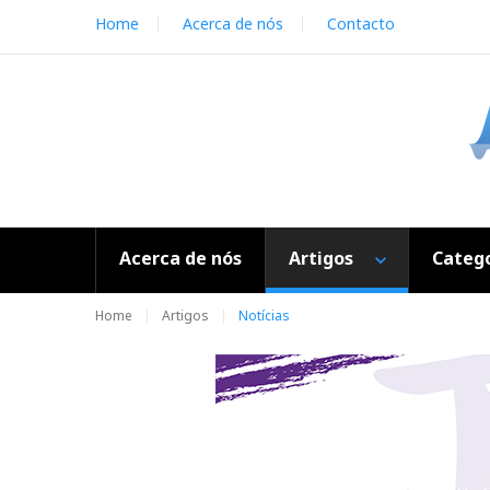
S
Home
Acerca de nós
Contacto
k
i
p
t
o
c
o
n
t
e
Acerca de nós
Artigos
Catego
n
t
Home
Artigos
Notícias