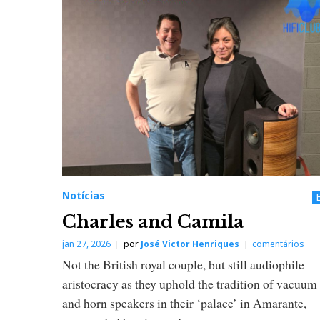
o
t
í
c
i
a
Notícias
Charles and Camila
s
jan 27, 2026
por
José Victor Henriques
comentários
Not the British royal couple, but still audiophile
aristocracy as they uphold the tradition of vacuum
and horn speakers in their ‘palace’ in Amarante,