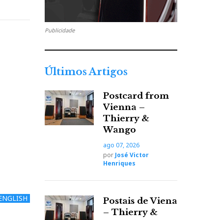
Publicidade
Últimos Artigos
Postcard from
Vienna –
Thierry &
Wango
ago 07, 2026
por
José Victor
Henriques
ENGLISH
Postais de Viena
– Thierry &