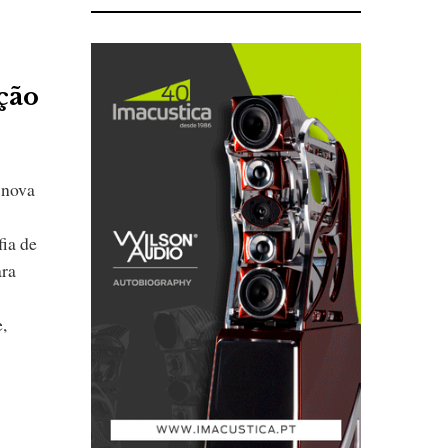
ção
 nova
fia de
ara
,