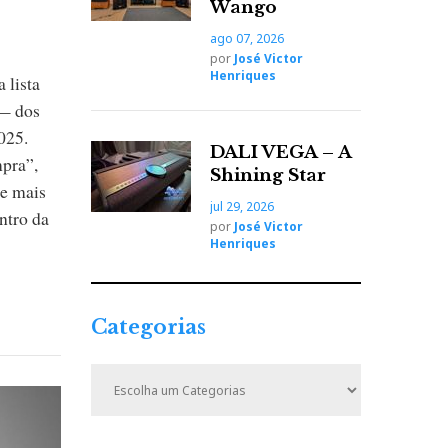
Wango
ago 07, 2026
por
José Victor
Henriques
 lista
 — dos
025.
DALI VEGA – A
pra”,
Shining Star
ue mais
jul 29, 2026
ntro da
por
José Victor
Henriques
Categorias
C
a
t
e