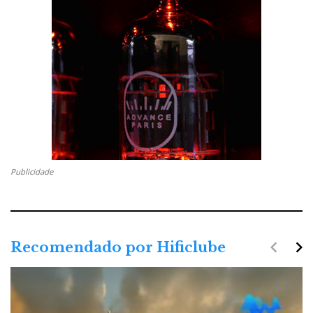
Publicidade
navigate_before
navigate_next
Recomendado por Hificlube