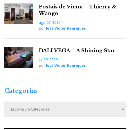
Postais de Viena – Thierry &
Wango
ago 07, 2026
por
José Victor Henriques
DALI VEGA – A Shining Star
jul 29, 2026
por
José Victor Henriques
Categorias
C
a
t
e
g