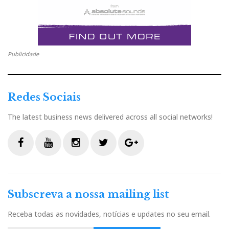
Publicidade
Redes Sociais
The latest business news delivered across all social networks!
F
Y
I
T
G
a
o
n
w
o
c
u
s
i
o
Subscreva a nossa mailing list
e
t
t
t
g
b
u
a
t
l
Receba todas as novidades, notícias e updates no seu email.
o
b
g
e
e