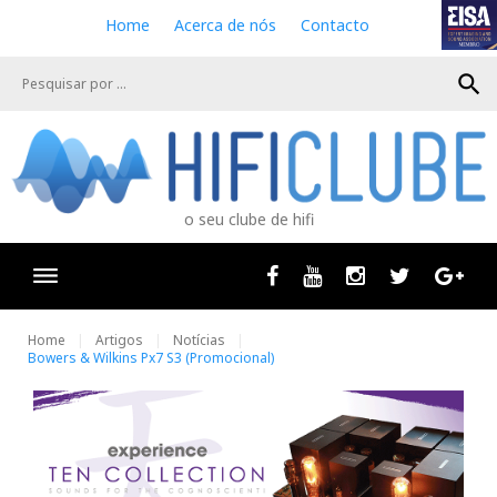
S
Home
Acerca de nós
Contacto
k
i
search
p
t
o
c
o
n
o seu clube de hifi
t
e
n
Facebook
Youtube
Instagram
Twitter
Goog
t
Home
Artigos
Notícias
Bowers & Wilkins Px7 S3 (Promocional)