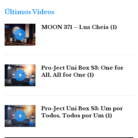
o
r
Últimos Videos
i
a
MOON 371 – Lua Cheia (1)
s
Pro-Ject Uni Box S3: One for
All, All for One (1)
Pro-Ject Uni Box S3: Um por
Todos, Todos por Um (1)