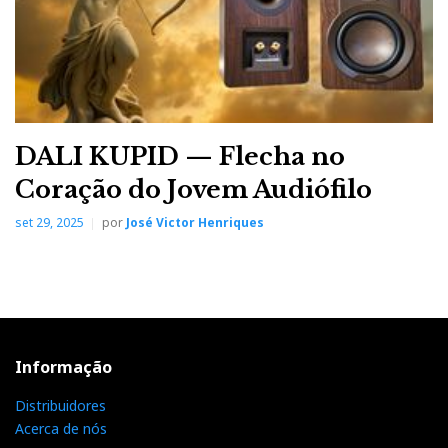
Muzik
Smart headphones
da
, que permitem partilhar
a música que está a ouvir directamente com os seus
DALI KUPID — Flecha no
amigos no Facebook e no Twitter:
Coração do Jovem Audiófilo
set 29, 2025
por
José Victor Henriques
Informação
Distribuidores
Acerca de nós