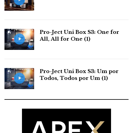
Capa DNA: reportagem CES 1998
Como curiosidade, reproduzo aqui a capa da
Pro-Ject Uni Box S3: One for
CES 1998
DNA
reportagem
, que publiquei no
, onde
All, All for One (1)
já se apresentam muitas das “novidades”, que ainda
HDTV
DVD-RW
hoje persistem, como a
, o
e
HDaudio
96/24-bit
a
. Ora isto, pasmem, foi há 16
anos!
Pro-Ject Uni Box S3: Um por
Todos, Todos por Um (1)
Claro que eu ia lá por causa do áudio
highend
, que foi
sendo escorraçado da Feira, também conhecido por
“The Zoo”
, onde o aluguer de um espaço custa
milhões e 150 mil pessoas se vão acotovelar em
Janeiro para ver ecrãs curvos, telefones enormes e
portáteis pequenos com 100 vezes mais poder de