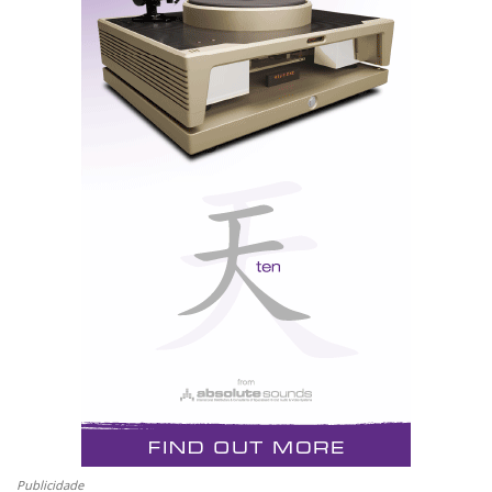
Enfim, todas as “coisas electrónicas de consumo”, que
já existiram ou ainda existem entre o céu e a terra, e
Convention Center
são exibidas no
, que é a FIL lá do
sítio.
Assisti assim a todas as batalhas entre o maior ecrã e o
mais fino, uma guerra que prossegue agora com a
OLED
super resolução
em formato curvo, como o
pénis do Clinton, isto, alegadamente, claro, segundo
declarações de Monica Lewinsky à comissão do
Senado. Ela lá sabia...
Publicidade