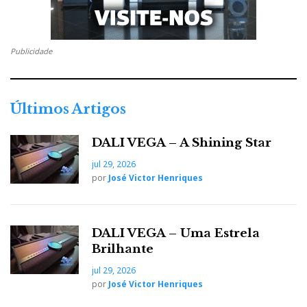
DTS Neo X: 11.1 canais de som!
Publicidade
Últimos Artigos
DALI VEGA – A Shining Star
jul 29, 2026
por
José Victor Henriques
Clearview Clio, coluna de mesa literalmente transparente.
Recepção por Bluetooth. Sinal faz vibrar o vidro e produz
DALI VEGA – Uma Estrela
som...
Brilhante
jul 29, 2026
por
José Victor Henriques