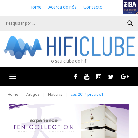
S
Home
Acerca de nós
Contacto
k
i
search
p
t
o
c
o
n
o seu clube de hifi
t
e
n
Facebook
Youtube
Instagram
Twitter
Goog
t
Home
Artigos
Notícias
ces 2014 preview1