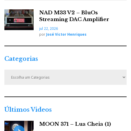
NAD M33 V2 – BluOs
Streaming DAC Amplifier
jul 22, 2026
por
José Victor Henriques
Categorias
C
a
t
e
g
o
r
Últimos Videos
i
a
MOON 371 – Lua Cheia (1)
s