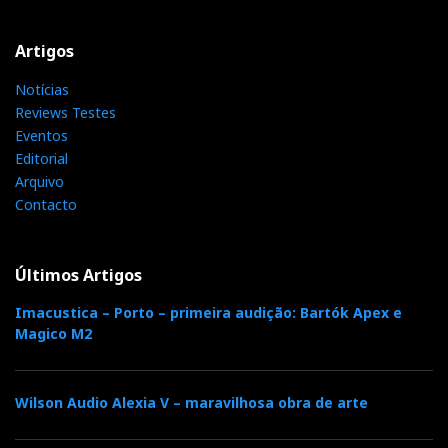
Shutterballs
, que permitem disparar a câmara do seu
Artigos
telemóvel e fazer
selfies
bestiais até dezoito metros de
Notícias
distância.
Reviews Testes
Eventos
Editorial
Arquivo
Contacto
Últimos Artigos
Imacustica – Porto – primeira audição: Bartók Apex e
Magico M2
Wilson Audio Alexia V – maravilhosa obra de arte
Agora já não tem apenas o limite do comprimento do