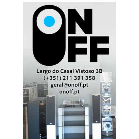
Quanto querem apostar que ainda vai lá aparecer um
4K de 115?...
Blu-Ray
The Expendables 2 é o primeiro Blu-Ray editado com som