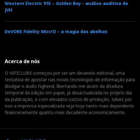
Western Electric 91E – Golden Boy - análise auditiva de
JVH
DeVORE Fidelity Micr/O – a magia das abelhas
Acerca de nós
O HIFICLUBE começou por ser um devaneio editorial, uma
tentativa de apostar nas novas tecnologias de informação para
A CES 2014 vai assistir a experiências sem condutor do
divulgar o áudio highend, libertando-me assim da ditadura
carro eléctrico citadino BMWi3
temporal da edição em papel, já desactualizada no próprio dia
da publicação, e com elevados custos de produção, talvez por
isso a imprensa especializada seja hoje tanto mais dependente
financeiramente quanto mais decadente economicamente.