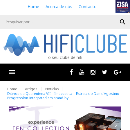
S
Home
Acerca de nós
Contacto
k
i
search
p
t
o
c
o
n
o seu clube de hifi
t
e
n
Facebook
Youtube
Instagram
Twitter
Goog
t
Home
Artigos
Notícias
Diários da Quarentena VII – Imacustica – Estreia do Dan d’Agostino
Progression Integrated em stand-by