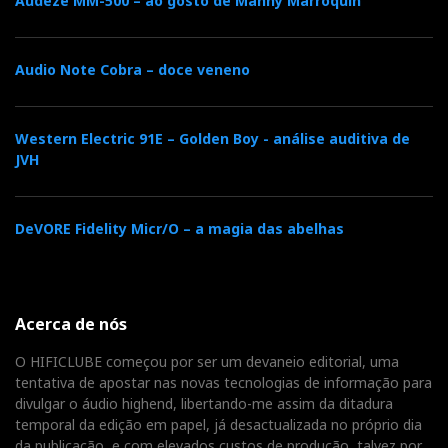
Audeze MM-500 – ao gosto de Manny Marroquin
Audio Note Cobra – doce veneno
Western Electric 91E – Golden Boy - análise auditiva de
JVH
DeVORE Fidelity Micr/O – a magia das abelhas
Acerca de nós
O HIFICLUBE começou por ser um devaneio editorial, uma
tentativa de apostar nas novas tecnologias de informação para
divulgar o áudio highend, libertando-me assim da ditadura
temporal da edição em papel, já desactualizada no próprio dia
da publicação, e com elevados custos de produção, talvez por