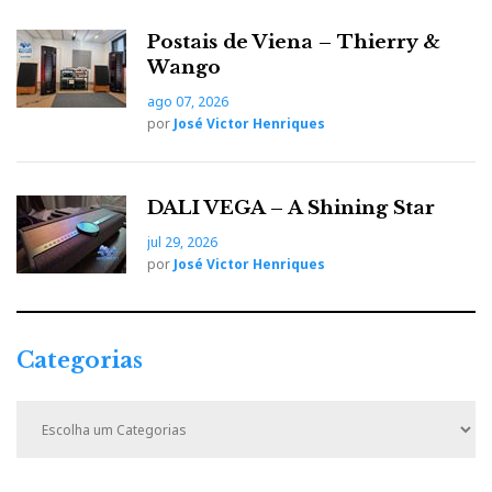
Postais de Viena – Thierry &
Wango
ago 07, 2026
por
José Victor Henriques
DALI VEGA – A Shining Star
jul 29, 2026
por
José Victor Henriques
Categorias
C
a
t
e