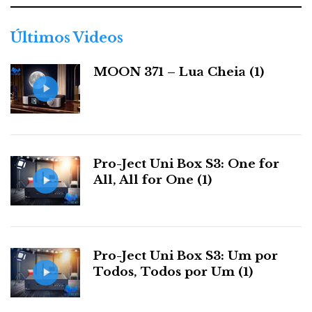
g
o
r
Últimos Videos
i
a
MOON 371 – Lua Cheia (1)
s
Pro-Ject Uni Box S3: One for
All, All for One (1)
Pro-Ject Uni Box S3: Um por
Todos, Todos por Um (1)