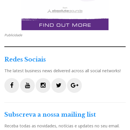
Publicidade
Redes Sociais
The latest business news delivered across all social networks!
F
Y
I
T
G
a
o
n
w
o
c
u
s
i
o
Subscreva a nossa mailing list
e
t
t
t
g
b
u
a
t
l
Receba todas as novidades, notícias e updates no seu email.
o
b
g
e
e