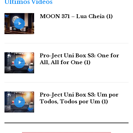
Últimos Videos
i
a
MOON 371 – Lua Cheia (1)
s
Pro-Ject Uni Box S3: One for
All, All for One (1)
Pro-Ject Uni Box S3: Um por
Todos, Todos por Um (1)