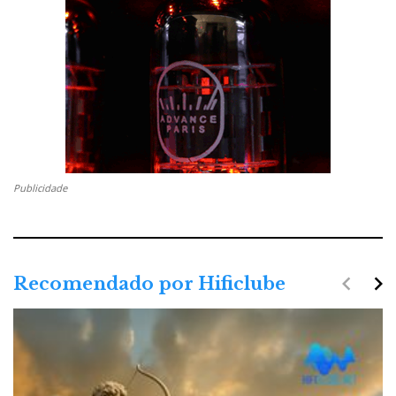
Publicidade
navigate_before
navigate_next
Recomendado por Hificlube