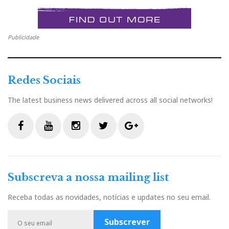
Publicidade
Redes Sociais
The latest business news delivered across all social networks!
F
Y
I
T
G
a
o
n
w
o
c
u
s
i
o
Subscreva a nossa mailing list
e
t
t
t
g
b
u
a
t
l
Receba todas as novidades, notícias e updates no seu email.
o
b
g
e
e
o
e
r
r
P
Subscrever
k
a
l