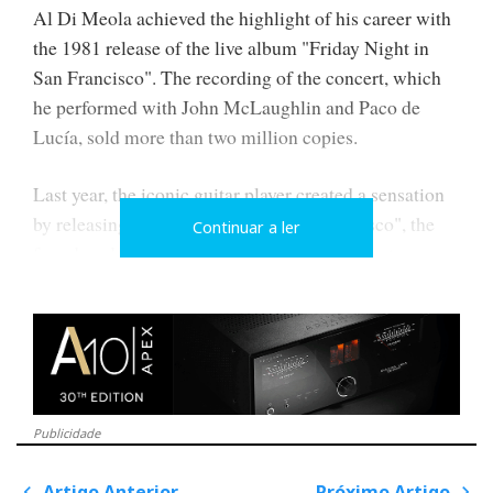
Al Di Meola achieved the highlight of his career with
the 1981 release of the live album "Friday Night in
San Francisco". The recording of the concert, which
he performed with John McLaughlin and Paco de
Lucía, sold more than two million copies.
Last year, the iconic guitar player created a sensation
by releasing "Saturday Night in San Francisco", the
Continuar a ler
four decades-old recordings of the subsequent
appearance. The album includes songs that were not
used for the original release.
Please, read full press release below
Publicidade
High End 2023 - Al Di Meola
Artigo Anterior
Próximo Artigo