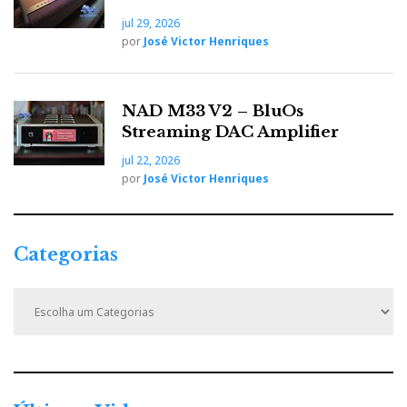
jul 29, 2026
por
José Victor Henriques
NAD M33 V2 – BluOs
Streaming DAC Amplifier
jul 22, 2026
por
José Victor Henriques
Categorias
C
a
t
e
g
o
r