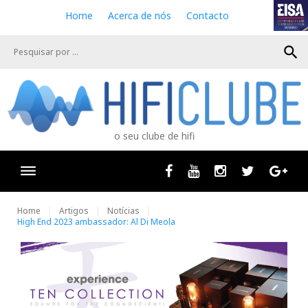
S
Home
Acerca de nós
Contacto
k
i
search
p
t
o
c
o
n
o seu clube de hifi
t
e
n
Facebook
Youtube
Instagram
Twitter
Goog
t
Home
Artigos
Notícias
High End 2023 ambassador: Al Di Meola