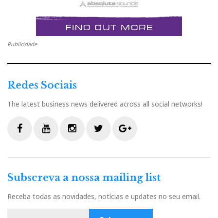
Publicidade
Redes Sociais
The latest business news delivered across all social networks!
F
Y
I
T
G
a
o
n
w
o
c
u
s
i
o
Subscreva a nossa mailing list
e
t
t
t
g
b
u
a
t
l
Receba todas as novidades, notícias e updates no seu email.
o
b
g
e
e
o
e
r
r
P