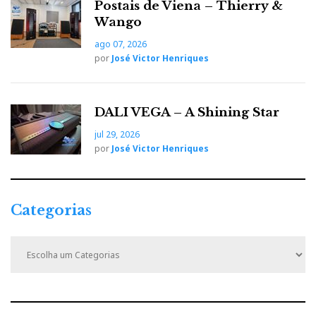
Postais de Viena – Thierry &
Wango
ago 07, 2026
por
José Victor Henriques
DALI VEGA – A Shining Star
jul 29, 2026
por
José Victor Henriques
Categorias
C
a
t
e
g
o