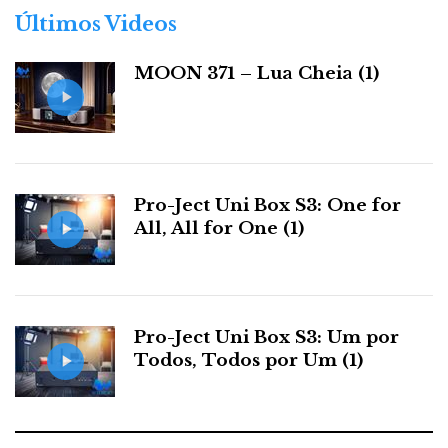
r
Últimos Videos
i
a
MOON 371 – Lua Cheia (1)
s
Pro-Ject Uni Box S3: One for
All, All for One (1)
Pro-Ject Uni Box S3: Um por
Todos, Todos por Um (1)