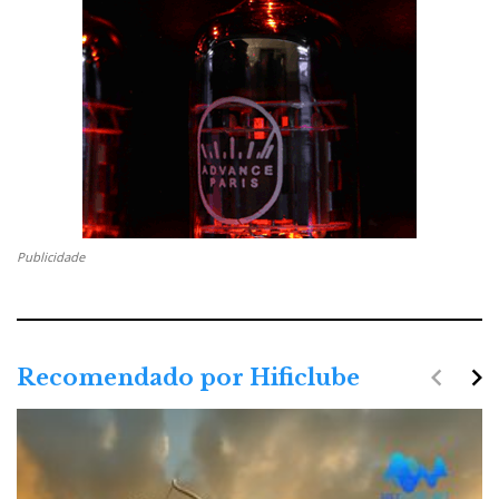
Publicidade
navigate_before
navigate_next
Recomendado por Hificlube