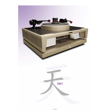
substancialmente mais barata mas com as funções e
especificações essenciais, o MS100, aqui fotografado
entre o prévio/DAC HD120 e o amplificador
monobloco MA100.
Aqui ficam, pois, duas sugestões ‘europeizantes’,
prpostas pela Topaudio, como contraponto às
congéneres britânicas, levadas ao colo pela What
Hifi?, num Reino Unido que só quer da Europa aquilo
que lhe dá jeito, e ameaça bater com a porta sempre
que é convidado a cumprir as regras comunitárias.
Nota: para mais informações sobre os produtos,
preços e disponibilidade contacte o Distribuidor em
Destaque: TOPAUDIO, no topo da coluna à direita.