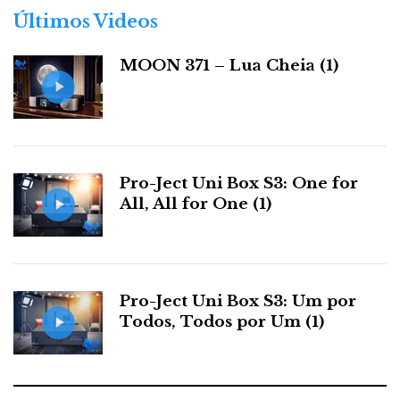
r
Últimos Videos
i
a
MOON 371 – Lua Cheia (1)
s
Pro-Ject Uni Box S3: One for
All, All for One (1)
Pro-Ject Uni Box S3: Um por
Todos, Todos por Um (1)