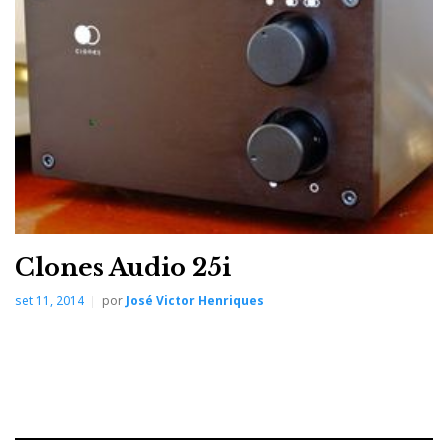
internacional, dominada pela cultura anglo-saxónica,
onde só o que é (d)escrito em inglês é que é bom.
Clones Audio 25i
set 11, 2014
por
José Victor Henriques
Uma sanduíche Atoll com o MS100 no meio...
O ano passado, a Atoll lançou o Music Server ST200,
que divulgámos no Salon Hifi de Paris, e este ano
aproximou-se do ‘povo’ e propõe uma versão