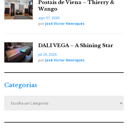
Postais de Viena – Thierry &
Wango
ago 07, 2026
por
José Victor Henriques
DALI VEGA – A Shining Star
jul 29, 2026
por
José Victor Henriques
Categorias
C
a
t
e
g
o