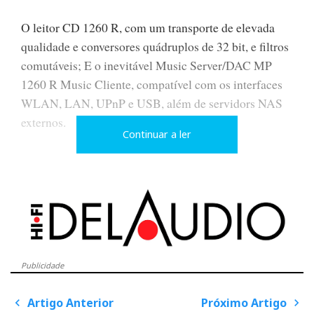
O leitor CD 1260 R, com um transporte de elevada
qualidade e conversores quádruplos de 32 bit, e filtros
comutáveis; E o inevitável Music Server/DAC MP
1260 R Music Cliente, compatível com os interfaces
WLAN, LAN, UPnP e USB, além de servidors NAS
externos.
Continuar a ler
Para os não-coleccionadores a T+A disponibilizou a
Série ‘R’ 2000, não-limitada portanto, e com
especificações ao nível do estado da arte, incluindo
DSD e PCM, sem esquecer também o LP. Um produto
interessante, com excelente construção e desempenho,
Publicidade
para fazer parte da sua ‘short-list’, dentro da categoria
de componentes separados.
Artigo Anterior
Próximo Artigo
P
o