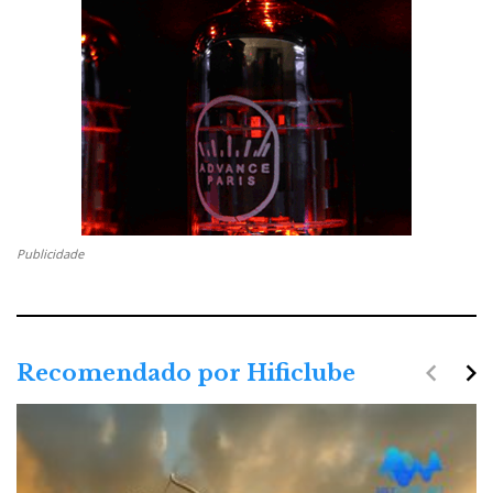
Publicidade
navigate_before
navigate_next
Recomendado por Hificlube