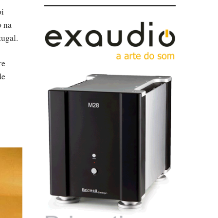
oi
o na
ugal.
re
de