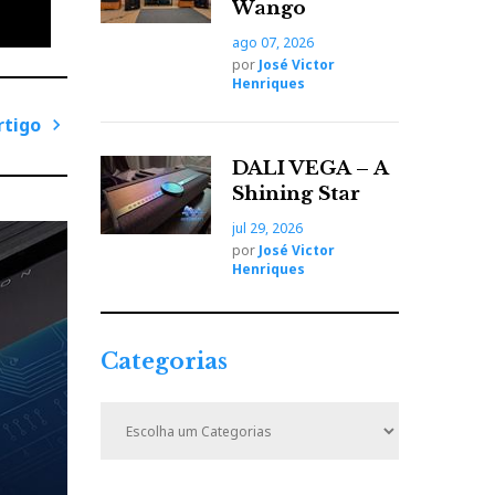
Wango
 nos
ago 07, 2026
por
José Victor
Henriques
rtigo
P
DALI VEGA – A
r
Shining Star
ó
jul 29, 2026
x
por
José Victor
i
Henriques
m
o
A
Categorias
r
t
C
i
a
t
g
e
o