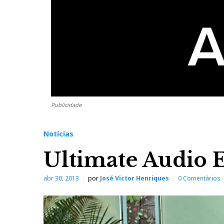
Publicidade
Notícias
Ultimate Audio E
abr 30, 2013
por
José Victor Henriques
0 Comentários