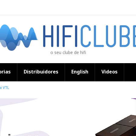
o seu clube de hifi
rias
Distribuidores
English
Videos
ui VTL