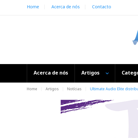
S
Home
Acerca de nós
Contacto
k
i
p
t
o
c
o
n
t
e
Acerca de nós
Artigos
Catego
n
t
Home
Artigos
Notícias
Ultimate Audio Elite distrib