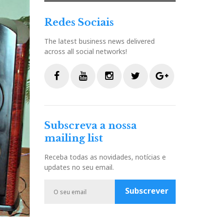
Redes Sociais
The latest business news delivered
across all social networks!
F
Y
I
T
G
a
o
n
w
o
c
u
s
i
o
Subscreva a nossa
e
t
t
t
g
mailing list
b
u
a
t
l
o
b
g
e
e
Receba todas as novidades, notícias e
o
e
r
r
P
updates no seu email.
k
a
l
m
u
Subscrever
s