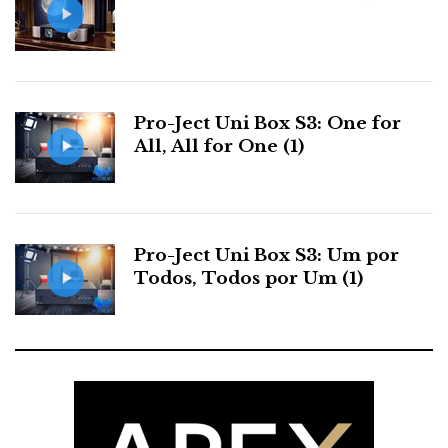
Calha de ajustamento da cabeceira (esq.) e ajuste vertical
dos auriculares com quatro posições (ponto vermelho).
Pro-Ject Uni Box S3: One for
Mãos na massa
All, All for One (1)
Os The Composer são fornecidos com todos os tipos
de cabos, incluindo com terminação Pentaconn de 4
mm (até que enfim, uma marca simpática se lembrou
Pro-Ject Uni Box S3: Um por
deles!).
Todos, Todos por Um (1)
Assim, foi fácil ligá-los aos amplificadores que tinha
disponíveis: iFI Audio Diablo 2 (adaptador 6,3
mm+Pentaconn 4,4mm), Ferrum Oor (XLR) e,
noblesse oblige, Austrian Audio First Score
(XLR+Pentaconn).
E ainda, só pela graça, o