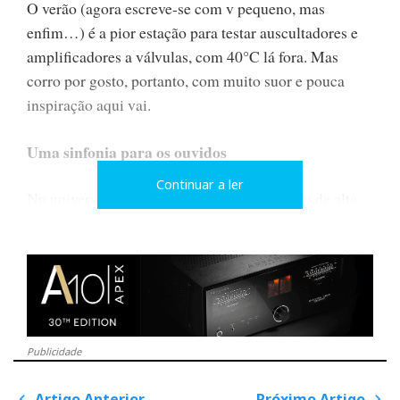
O verão (agora escreve-se com v pequeno, mas
enfim…) é a pior estação para testar auscultadores e
amplificadores a válvulas, com 40°C lá fora. Mas
corro por gosto, portanto, com muito suor e pouca
inspiração aqui vai.
Uma sinfonia para os ouvidos
Continuar a ler
No universo em constante evolução do áudio de alta
fidelidade, surge ocasionalmente um equipamento que
não se limita a reproduzir música — faz parte da
própria música, transportando o ouvinte para a
grandiosidade de uma interpretação ao vivo, embora
aqui num espaço de intimidade não partilhada.
Publicidade
Os auscultadores ‘The Composer’, da Austrian Audio,
são uma obra-prima auditiva que eleva a experiência
Artigo Anterior
Próximo Artigo