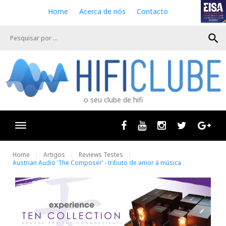
S
Home
Acerca de nós
Contacto
k
i
search
p
t
o
c
o
n
o seu clube de hifi
t
e
n
Facebook
Youtube
Instagram
Twitter
Goog
t
Home
Artigos
Reviews Testes
Austrian Audio ‘The Composer’ - tributo de amor à música