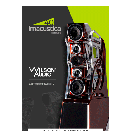
protegidos por uma grelha de metal exterior, estão
suspensas por um anel de plástico rígido, no qual
estão montadas as fichas de entrada dos cabos. Uma
forquilha, na qual está impresso o logótipo da marca a
branco, faz depois a ligação a um pivô que gira
livremente para permitir uma boa adaptação lateral.
Novidade e muito útil também é o ajuste vertical dos
auriculares com quatro posições.
Os auriculares, de formato ovalado ou elíptico
(semelhante a uma pista de corrida), são
suficientemente grandes para envolver bem as orelhas,
como gosto, por ser fundamental para um bom
isolamento, e para uma reprodução natural de graves.
As almofadas de espuma macia estão forradas a pele