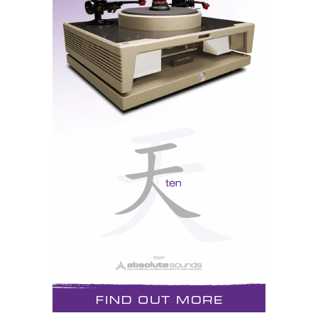
União de forma e função
O ‘design’ é tão elegante quanto funcional, utilizando
um misto de metal e plástico rígido, para manter o
peso baixo. A cabeceira, em pele e tecido rendado
para facilitar a respiração, apoia-se na cabeça sobre
apenas duas finas tiras em espuma, reduzindo o
aquecimento, nos dias quentes de verão.
Por meio de pressão num botão, os apoios da
cabeceira deslizam numa calha montada na mola de
aperto lateral. O percurso podia ser um pouco mais
longo para melhor adaptação aos diferentes formatos
de cabeça. Eu não me considero propriamente
‘cabeçudo’ e esgotei o limite de ajustamento. Por
outro lado, as cabeças mais pequenas vão ter também