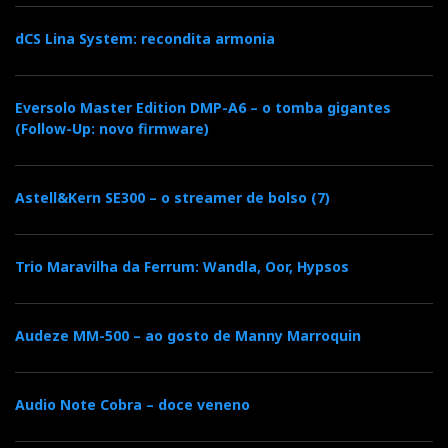
soam à saída da caixa, porque o som nunca é estéril,
pelo contrário, é sempre cheio de vida.
dCS Lina System: recondita armonia
Eversolo Master Edition DMP-A6 – o tomba gigantes
(Follow-Up: novo firmware)
Astell&Kern SE300 – o streamer de bolso (7)
Trio Maravilha da Ferrum: Wandla, Oor, Hypsos
No interior das almofadas, enormes letras R e L impressas
Audeze MM-500 – ao gosto de Manny Marroquin
na espuma de proteção facilitam a identificação dos canais.
Contudo, os The Composer distinguem-se pela sua
Audio Note Cobra – doce veneno
capacidade de manter este equilíbrio com todos os
géneros musicais. Quer esteja a deleitar-me com as