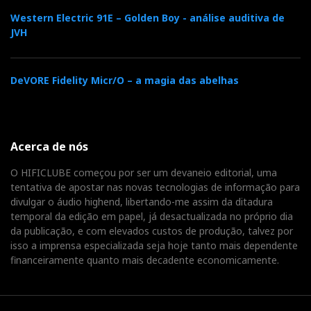
harmonias exuberantes de uma sinfonia de Mahler, as
Western Electric 91E – Golden Boy - análise auditiva de
JVH
improvisações intricadas de um quarteto de ‘jazz’, ou
os ritmos pulsantes da música eletrónica, estes
auscultadores lidam com cada um deles com
DeVORE Fidelity Micr/O – a magia das abelhas
elegância e segurança, reproduzindo todas as cores da
música, sem as carregar.
Mozart foi, provavelmente, o ‘Compositor’ que
Acerca de nós
inspirou o nome. Mas percebo que não o queiram
O HIFICLUBE começou por ser um devaneio editorial, uma
identificar, porque tocam igualmente bem Beethoven,
tentativa de apostar nas novas tecnologias de informação para
Mahler ou Wagner; Coltrane ou Dylan, Brel ou os
divulgar o áudio highend, libertando-me assim da ditadura
temporal da edição em papel, já desactualizada no próprio dia
Beatles. Dê-lhes o nome de que mais gosta. E por que
da publicação, e com elevados custos de produção, talvez por
não Strauss?
isso a imprensa especializada seja hoje tanto mais dependente
financeiramente quanto mais decadente economicamente.
Os ‘The Composer’ são, sem dúvida, de nível de
referência; e são, de longe, os auscultadores