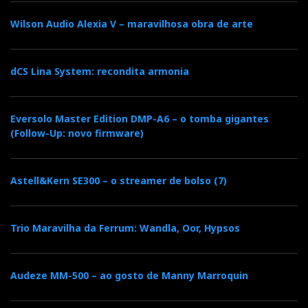
Wilson Audio Alexia V – maravilhosa obra de arte
dCS Lina System: recondita armonia
Eversolo Master Edition DMP-A6 – o tomba gigantes
(Follow-Up: novo firmware)
Avalon Saga/Nagra HD: verticalidade e carácter
Astell&Kern SE300 – o streamer de bolso (7)
Já vimos que são altas, pesadas, caras e bonitas. A
pergunta que se coloca é: e cumprem? Caramba,
Trio Maravilha da Ferrum: Wandla, Oor, Hypsos
se cumprem! Com elegância e aprumo.
O som das Saga é ‘sintonizado’ por, e cito:
‘intelligent
Audeze MM-500 – ao gosto de Manny Marroquin
use of enclosure’s resonance’
. Seja lá o que isso for,
soou-me mais como a ressonância natural de um