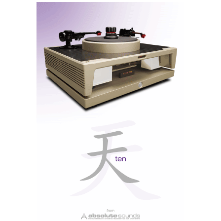
Nagra, que se pode ver nas fotos.
Bergmann Galder com braço tangencial e célula Lyra Etna
As Saga adaptaram-se bem a ambos os sistemas,
aceitando de forma graciosa as características de
ambos, soando sempre civilizadas, maravilhosamente
transparentes e envolventes, tanto com fontes