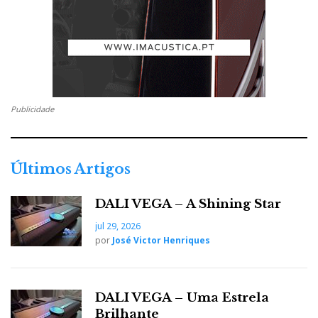
Uma saga sem fim
Publicidade
Últimos Artigos
DALI VEGA – A Shining Star
jul 29, 2026
por
José Victor Henriques
Avalon Saga, luminosidade intrínseca do processo musical
DALI VEGA – Uma Estrela
Brilhante