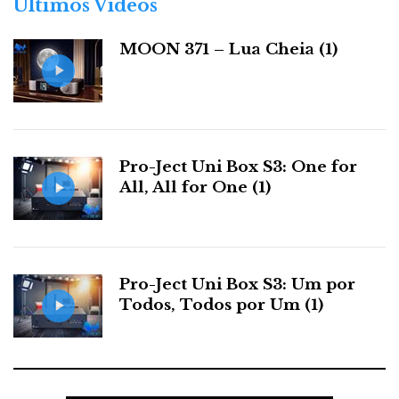
Últimos Videos
i
tetradimensional – se apresenta como o culminar do
a
engenho de Neil Patel, na sua busca pelo controlo da
MOON 371 – Lua Cheia (1)
s
difração.
Tecnologia Tesseract
Pro-Ject Uni Box S3: One for
All, All for One (1)
Pro-Ject Uni Box S3: Um por
Todos, Todos por Um (1)