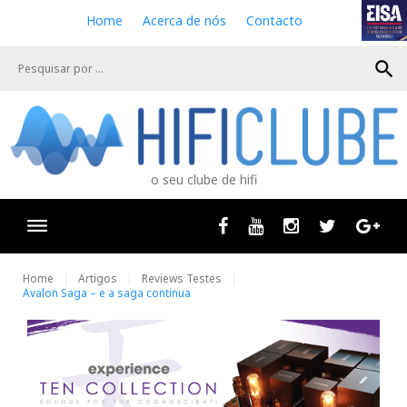
S
Home
Acerca de nós
Contacto
k
i
search
p
t
o
c
o
n
o seu clube de hifi
t
e
n
Facebook
Youtube
Instagram
Twitter
Goog
t
Home
Artigos
Reviews Testes
Avalon Saga – e a saga continua