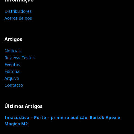
behaviour’.
Distribuidores
Mais alto, mais forte, mais longe
Acerca de nós
Artigos
Notícias
Reviews Testes
Eventos
Editorial
Arquivo
Contacto
Últimos Artigos
Imacustica – Porto – primeira audição: Bartók Apex e
Magico M2