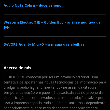
instrumento musical do que uma qualquer coloração
Audio Note Cobra – doce veneno
de caixa, que é completamente inerte e sem
compressão ou stress mecânico, mesmo a níveis
Western Electric 91E – Golden Boy - análise auditiva de
intimidantes de concerto ao vivo.
JVH
Por outro lado, também podem soar intimistas com
instrumentos solo, reproduzindo o palco sonoro e todo
DeVORE Fidelity Micr/O – a magia das abelhas
o seu conteúdo, com dimensões plausíveis e exibindo
claridade nos limites geométricos, mantendo-se
contudo ‘invisíveis’ apesar do seu enorme calado.
Acerca de nós
O HIFICLUBE começou por ser um devaneio editorial, uma
tentativa de apostar nas novas tecnologias de informação para
divulgar o áudio highend, libertando-me assim da ditadura
temporal da edição em papel, já desactualizada no próprio dia
da publicação, e com elevados custos de produção, talvez por
isso a imprensa especializada seja hoje tanto mais dependente
financeiramente quanto mais decadente economicamente.