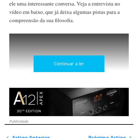
ele uma interessante conversa. Veja a entrevista no
vídeo em baixo, que já deixa algumas pistas para a
compreensão da sua filosofia.
Continuar a ler
Hi-Fi com rosto
Publicidade
Conrad considera que o potencial consumidor dos
Artigo Anterior
Próximo Artigo