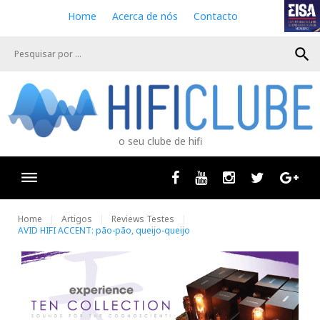
S
Home
Acerca de nós
Contacto
k
i
search
p
t
o
c
o
n
o seu clube de hifi
t
e
n
Facebook
Youtube
Instagram
Twitter
Goog
t
Home
Artigos
Reviews Testes
AVID HIFI ACCENT: pão-pão, queijo-queijo