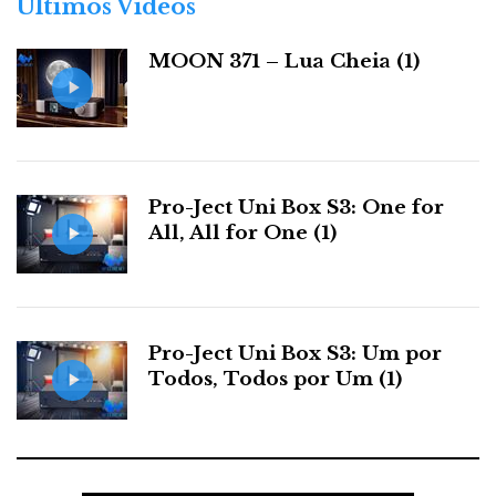
Últimos Videos
i
a
MOON 371 – Lua Cheia (1)
s
AVID Accent:_design distintivo, construção robusta.
Audição crítica
Pro-Ject Uni Box S3: One for
All, All for One (1)
Assim, o ACCENT foi ligado a um leitor-CD
universal Oppo e ao streamer/DAC do meu Rose Hifi
RS520 com cabos Transparent Valhalla. Na outra
ponta, um par de humildes Sonus faber Concertino,
Pro-Ject Uni Box S3: Um por
que já ouvi tocar assim com um Krell K300i, de 10
Todos, Todos por Um (1)
mil euros.
Um dos melhores