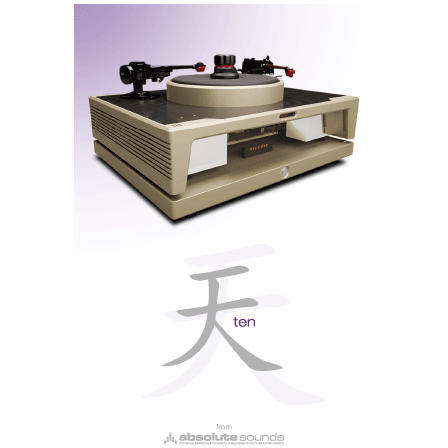
são intemporais e nunca perdem o valor, porque não
utilizam o último
chip
da moda que… passa de moda
demasiado depressa.
Portanto, ideologias anti-globalistas à parte, há uma
boa razão para comprar um amplificador AVID
ACCENT: a qualidade do som. E a qualidade da
construção. E a garantia de um produto integralmente
fabricado no Reino Unido. Além do facto, não
despiciendo, de ter um rosto: Conrad Mas.