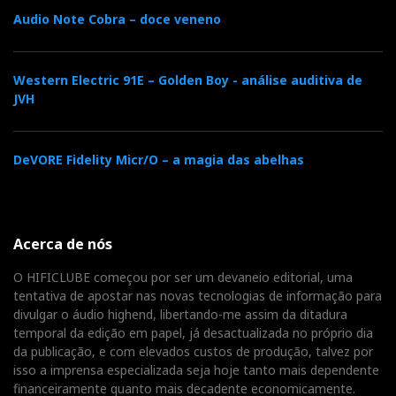
Tchaikovsky, pela London Symphony Orchestra,
Audio Note Cobra – doce veneno
dirigida por André Prévin, deixou-me encantado.
Mas foi só quando Dee Dee Bridgewater entrou em
Western Electric 91E – Golden Boy - análise auditiva de
JVH
palco com ‘
One Fine Thing’
do álbum Dee Dee’s
Feathers, acompanhada pela New Orleans Jazz
Orchestra, dirigida pelo trompetista Irwin Mayfield,
DeVORE Fidelity Micr/O – a magia das abelhas
que a superioridade do LP ficou demasiado evidente
para poder ser negada.
Aqui fica o registo em vídeo dessa audição, com o
Acerca de nós
som gravado ao vivo pelo meu Nagra SD, como prova
O HIFICLUBE começou por ser um devaneio editorial, uma
circunstancial dessa evidência. Até se ouvem os
tentativa de apostar nas novas tecnologias de informação para
poucos estalos do vinil. Mas o som é deveras
divulgar o áudio highend, libertando-me assim da ditadura
temporal da edição em papel, já desactualizada no próprio dia
espetacular.
da publicação, e com elevados custos de produção, talvez por
isso a imprensa especializada seja hoje tanto mais dependente
E dou o caso por encerrado.
financeiramente quanto mais decadente economicamente.