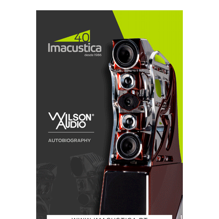
confidenciou-me James Cook num e-mail.
Conseguimos reduzir a distorção de 3ª harmónica em
12dB. Mas quando lhe pedi gráficos, escusou-se,
alegando que se trata de dados confidenciais.
Portanto, aqueles que preferem ‘ouvir’ dados vão ter
de esperar para ver, ou ter fé nos meus ouvidos,
porque é com música e não com dados que faço a
minha análise. Peço desculpa, mas sou apenas
humano.
A mesma caixa, melhor conteúdo
Para além do módulo APEX (e do Mapper), o DAC
Rossini não é muito diferente do modelo anterior. Do
exterior, parece até igual. A caixa é soberba com
construção robusta em alumínio e as já icónicas ondas