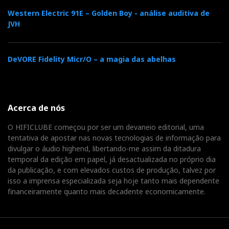
compasso, vão ficar
Western Electric 91E – Golden Boy - análise auditiva de
totalmente satisfeitos…
JVH
DeVORE Fidelity Micr/O – a magia das abelhas
DAC Multiplicador
O Rossini faz ‘upsampling’ (multiplicação) de todas
as frequências de amostragem para DXD ou DSD. O
Acerca de nós
‘upsampling’ faz parte da própria natureza técnica do
O HIFICLUBE começou por ser um devaneio editorial, uma
DAC e está sempre ativo por defeito, não sendo
tentativa de apostar nas novas tecnologias de informação para
possível desativá-lo.
divulgar o áudio highend, libertando-me assim da ditadura
temporal da edição em papel, já desactualizada no próprio dia
da publicação, e com elevados custos de produção, talvez por
Nota: se optar por upsampling DSD, o DAC adiciona-
isso a imprensa especializada seja hoje tanto mais dependente
o no final da sequência de upsampling padrão PCM,
financeiramente quanto mais decadente economicamente.
antes da conversão para analógico. Esta
característica não se aplica aos sinais DSD nativos,
que são processados de forma diferente.