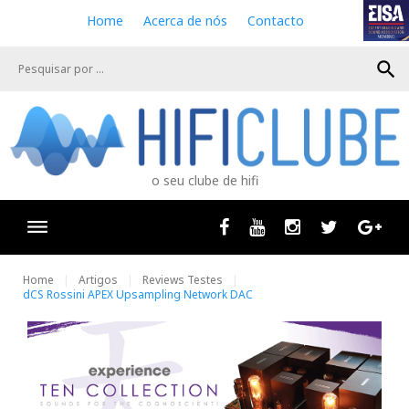
S
Home
Acerca de nós
Contacto
k
i
search
p
t
o
c
o
n
o seu clube de hifi
t
e
n
Facebook
Youtube
Instagram
Twitter
Goog
t
Home
Artigos
Reviews Testes
dCS Rossini APEX Upsampling Network DAC