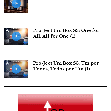
‘A par dos testes quantitativos, foram realizados
extensos testes de audição subjetiva por profissionais
músicos e outros especialistas em audição’
, diz-nos a
dCS que não acredita só nas medidas. Eles afinal
Pro-Ject Uni Box S3: One for
também ouvem. Como todos nós.
All, All for One (1)
Sejam eles quem forem, fizeram um bom trabalho. A
primeira impressão é de um baixo robusto, tenso
articulado, bem definido e com uma extensão
Pro-Ject Uni Box S3: Um por
impressionante, para aí meia se não mesmo uma
Todos, Todos por Um (1)
oitava abaixo do que é possível com um DAC
mediano.
...um baixo robusto,
tenso, articulado, bem