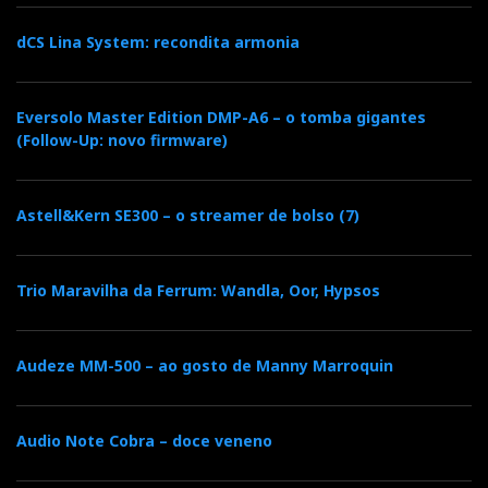
dCS Lina System: recondita armonia
Nota: Deezer e Qobuz não estão disponíveis em
Portugal pelo menos oficialmente.
Eversolo Master Edition DMP-A6 – o tomba gigantes
Também é Roon-ready. Pode aceder a música no seu
(Follow-Up: novo firmware)
PC através de Roon ou aceder diretamente ao Tidal
através da aplicação dCS Mosaic.
Astell&Kern SE300 – o streamer de bolso (7)
É compatível com AirPlay mas falta-lhe a ligação
Bluetooth para telefones Android. Não que isso seja
Trio Maravilha da Ferrum: Wandla, Oor, Hypsos
importante se vai comprar o Rossini apenas pela sua
alta qualidade sonora.
Audeze MM-500 – ao gosto de Manny Marroquin
…os fanáticos do tempo
Audio Note Cobra – doce veneno
certo, do passo e do