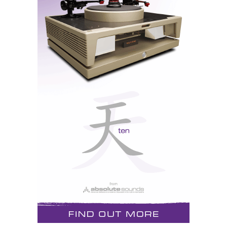
dCS, mas um salto
gigantesco para a
comunidade audiófila
mundial…
A nova atualização APEX, que pode ser adaptada aos
modelos anteriores Rossini e Vivaldi, é mais um
pequeno passo para a dCS, mas um salto gigantesco
para a comunidade audiófila mundial.
Segundo a dCS, a plataforma Ring DAC foi mantida
basicamente inalterada, com o seu conjunto único de
resistências alinhadas como soldados na parada (
ver
foto acima
). Contudo, todo o
hardware
do Ring DAC
é novo, e tanto o desempenho digital como analógico
foi muito melhorado.