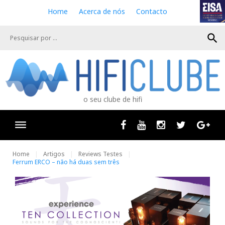
S
Home
Acerca de nós
Contacto
k
i
search
p
t
o
c
o
n
o seu clube de hifi
t
e
n
Facebook
Youtube
Instagram
Twitter
Goog
t
Home
Artigos
Reviews Testes
Ferrum ERCO – não há duas sem três