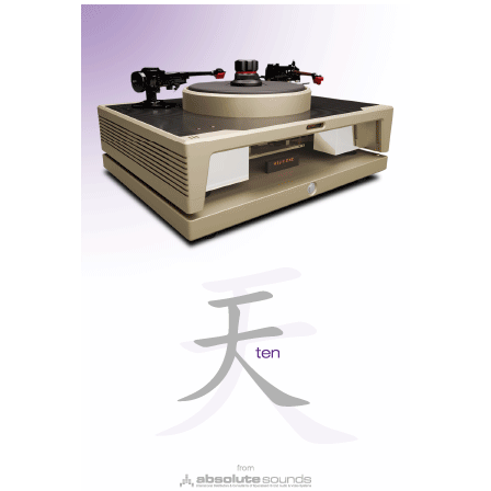
(PCM384, DSD256, full MQA); bypass volume, brilho ecrã,
alimentação HYPSOS e transformador.
USB-C
Na traseira (ver foto e legenda), a novidade da entrada
USB-C, mais comum em
smartphones
. Eu preferia
uma USB-A ou B que é mais estável. Verifique
sempre se a ficha USB-C está bem colocada, se
houver alguma falha de sinal (
lock
).
Outro conselho, não mexa no botão rotativo de bypass
atrás. A ideia é permitir controlar o volume num
equipamento externo, mas um esquecimento pode ser
fatal.
Como sempre, a alta resolução só é possível com