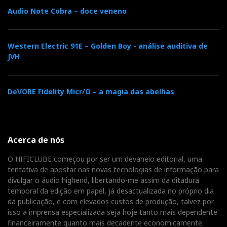
Audio Note Cobra – doce veneno
AJASOM
Visite a
para ouvir o ERCO e traga os seus
auscultadores preferidos consigo. Vai ficar tão
surpreendido quanto eu fiquei. Ou mais ainda.
Western Electric 91E – Golden Boy - análise auditiva de
JVH
DeVORE Fidelity Micr/O – a magia das abelhas
Distribuidor
Relacionado : Ajasom
Fazemos cinema! À sua medida...
Acerca de nós
O HIFICLUBE começou por ser um devaneio editorial, uma
tentativa de apostar nas novas tecnologias de informação para
divulgar o áudio highend, libertando-me assim da ditadura
Categorias:
fontes digitais
|
dacs
|
amplificadores
|
temporal da edição em papel, já desactualizada no próprio dia
auscultadores
|
da publicação, e com elevados custos de produção, talvez por
isso a imprensa especializada seja hoje tanto mais dependente
financeiramente quanto mais decadente economicamente.