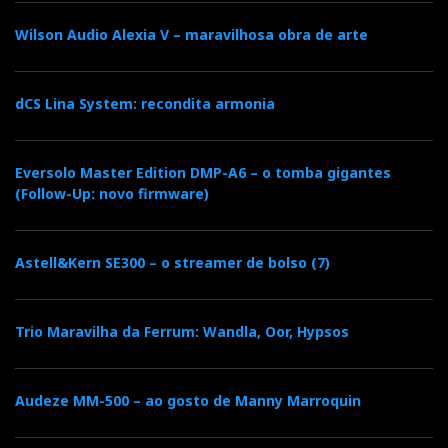
Wilson Audio Alexia V – maravilhosa obra de arte
dCS Lina System: recondita armonia
Eversolo Master Edition DMP-A6 – o tomba gigantes
(Follow-Up: novo firmware)
Famous last words
Astell&Kern SE300 – o streamer de bolso (7)
Suponha agora que tem um bom DAC e aceitou a
minha sugestão anterior para comprar o OOR. Não
Trio Maravilha da Ferrum: Wandla, Oor, Hypsos
precisa de o trocar agora pelo ERCO. Contudo, se
precisa de um DAC novo e de um amplificador de
Audeze MM-500 – ao gosto de Manny Marroquin
auscultadores, não procure mais: compre o ERCO.
Pelo menos, deve fazer parte da sua lista restrita.