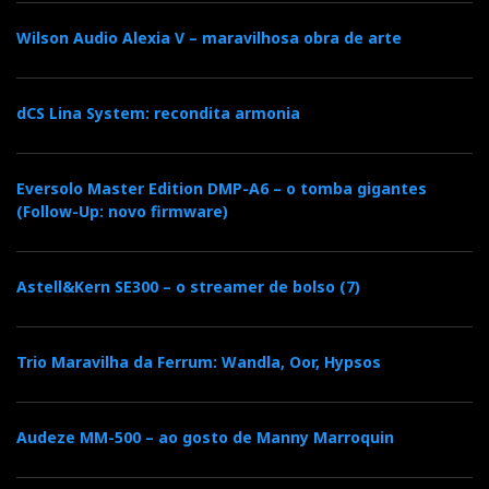
Música maestro!
Wilson Audio Alexia V – maravilhosa obra de arte
dCS Lina System: recondita armonia
Eversolo Master Edition DMP-A6 – o tomba gigantes
(Follow-Up: novo firmware)
Astell&Kern SE300 – o streamer de bolso (7)
Trio Maravilha da Ferrum: Wandla, Oor, Hypsos
Um par de KEF LS50 Meta e um MiniSub KC62 podem
fazer um jovem feliz.
Audeze MM-500 – ao gosto de Manny Marroquin
Liguei um par de Metas a um amplificador Naim Uniti