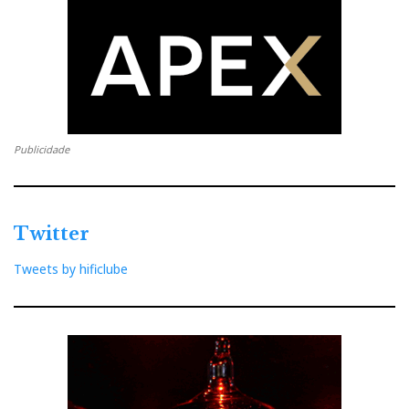
pequeno porte.
…No modo Apartment
o KC62 não vai tão
abaixo para poupar os
Publicidade
vizinhos...
Twitter
Tweets by hificlube