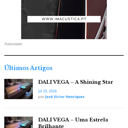
Publicidade
Últimos Artigos
DALI VEGA – A Shining Star
jul 29, 2026
Torre de comando
por
José Victor Henriques
DALI VEGA – Uma Estrela
Brilhante