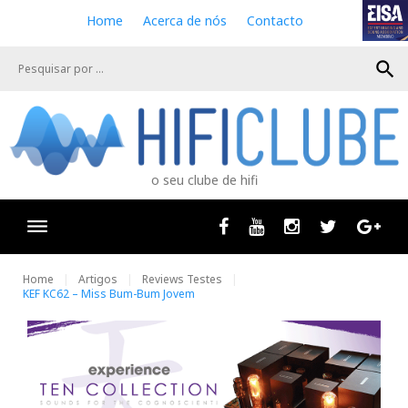
S
Home
Acerca de nós
Contacto
k
i
search
p
t
o
c
o
n
o seu clube de hifi
t
e
n
Facebook
Youtube
Instagram
Twitter
Goog
t
Home
Artigos
Reviews Testes
KEF KC62 – Miss Bum-Bum Jovem