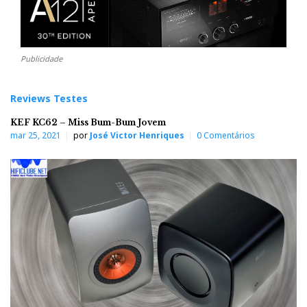
Publicidade
Reviews Testes
KEF KC62 – Miss Bum-Bum Jovem
mar 25, 2021
por
José Victor Henriques
0 Comentários