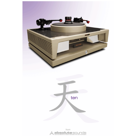
KC62 confere às vozes masculinas, à maior presença
das vozes femininas e a ‘tangibilidade’ de todos sons
que habitam na gama média baixa de frequências.
KEF KC62, o segredo do UNI-Core
KEF KC62, um MiniSub que se porta como gente grande...