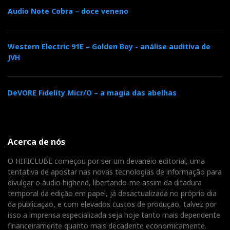
Atom e o KC62 à saída de pré. Acertei os parâmetros:
Audio Note Cobra – doce veneno
Modo Room, Fase 180º, Manual 50Hz, Ground On,
Volume a gosto, ou seja, apoiando as Meta, mas sem
se sobrepor a elas.
Western Electric 91E – Golden Boy - análise auditiva de
JVH
Ena pá, as Meta parecem outras! Isto sem perderem a
sua própria personalidade. Cuidado: se der a mão ao
DeVORE Fidelity Micr/O – a magia das abelhas
KC62, ele quer o pé! Mantenha-o com a bolinha baixa
(não passe dos 80Hz): a vedeta é a Meta, ele é apenas
o carregador de piano…
Acerca de nós
E fomos juntos dar uma volta pela Tidal:
O HIFICLUBE começou por ser um devaneio editorial, uma
tentativa de apostar nas novas tecnologias de informação para
At Last, Lou Rawls
divulgar o áudio highend, libertando-me assim da ditadura
temporal da edição em papel, já desactualizada no próprio dia
da publicação, e com elevados custos de produção, talvez por
O segredo é conseguir dar ênfase ao baixo e ao pedal
isso a imprensa especializada seja hoje tanto mais dependente
da bateria, e baritonizar ainda mais a voz de Lou, sem
financeiramente quanto mais decadente economicamente.