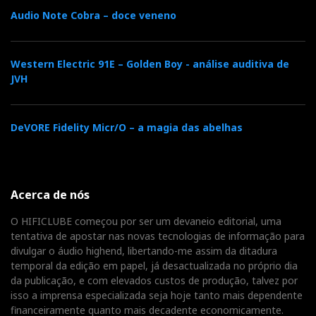
t
Audio Note Cobra – doce veneno
o
e
e
d
e
Western Electric 91E – Golden Boy - análise auditiva de
o
r
+
I
r
JVH
k
n
e
DeVORE Fidelity Micr/O – a magia das abelhas
s
t
Acerca de nós
O HIFICLUBE começou por ser um devaneio editorial, uma
tentativa de apostar nas novas tecnologias de informação para
divulgar o áudio highend, libertando-me assim da ditadura
temporal da edição em papel, já desactualizada no próprio dia
da publicação, e com elevados custos de produção, talvez por
isso a imprensa especializada seja hoje tanto mais dependente
financeiramente quanto mais decadente economicamente.