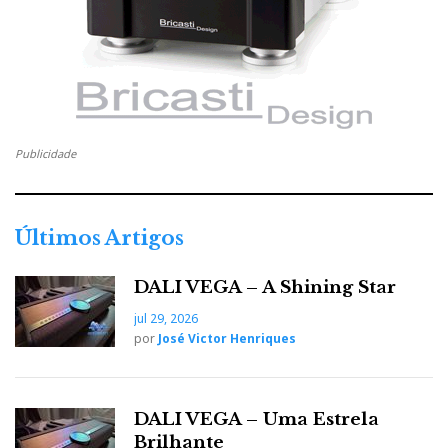
ouvintes, especialmente aqueles que procuram um
‘hub’ elegante para fontes digitais e analógicas, o 60n
satisfaz plenamente, sem a imposição de um preço
elevado, como só a Marantz sabe fazer.
Publicidade
Últimos Artigos
DALI VEGA – A Shining Star
jul 29, 2026
por
José Victor Henriques
O Marantz 60n + Sonus Faber Concertino G4 é uma
combinação para aqueles que não querem música que grita
DALI VEGA – Uma Estrela
aos ouvidos.
Brilhante