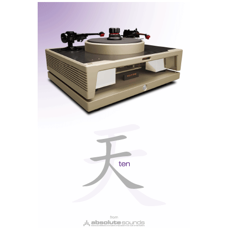
‘updates’ possam roubar algum tempo. A ‘interface’ é
funcional, embora não seja especialmente bem
concebida, e o comando remoto incluído é sólido,
ainda que um pouco antiquado e sem retroiluminação.
Tudo o que precisa, nada que não precisa
Qualidade de som