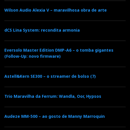
Ainda há esperança no mundo do hi-fi: não é preciso
Wilson Audio Alexia V – maravilhosa obra de arte
hipotecar a casa para ouvir boa música!
dCS Lina System: recondita armonia
Categorias:
amplificadores
|
transistores
|
dacs
|
media
servers
|
streamers
|
Eversolo Master Edition DMP-A6 – o tomba gigantes
(Follow-Up: novo firmware)
F
T
G
L
Like it? Share it.
Astell&Kern SE300 – o streamer de bolso (7)
a
w
o
i
P
Trio Maravilha da Ferrum: Wandla, Oor, Hypsos
c
i
o
n
i
e
t
g
k
n
Audeze MM-500 – ao gosto de Manny Marroquin
b
t
l
e