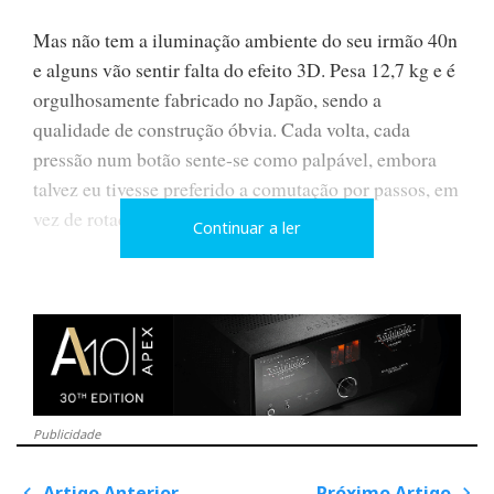
Mas não tem a iluminação ambiente do seu irmão 40n
e alguns vão sentir falta do efeito 3D. Pesa 12,7 kg e é
orgulhosamente fabricado no Japão, sendo a
qualidade de construção óbvia. Cada volta, cada
pressão num botão sente-se como palpável, embora
talvez eu tivesse preferido a comutação por passos, em
vez de rotação contínua.
Continuar a ler
Publicidade
Artigo Anterior
Próximo Artigo