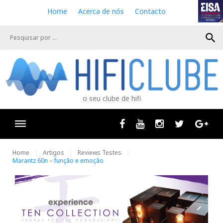
S
Home
Acerca de nós
Contacto
k
i
search
p
t
o
c
o
n
o seu clube de hifi
t
e
n
Facebook
Youtube
Instagram
Twitter
Goog
t
Home
Artigos
Reviews Testes
Marantz 60n – função e emoção