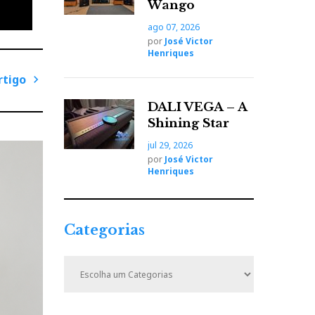
Wango
ago 07, 2026
por
José Victor
Henriques
rtigo
P
DALI VEGA – A
r
Shining Star
ó
jul 29, 2026
x
por
José Victor
i
Henriques
m
o
A
Categorias
r
t
C
i
a
t
g
e
o