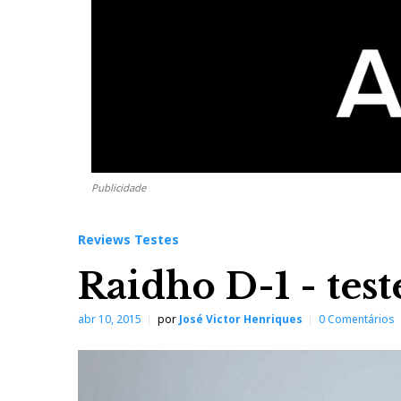
Publicidade
Reviews Testes
Raidho D-1 - test
abr 10, 2015
por
José Victor Henriques
0 Comentários