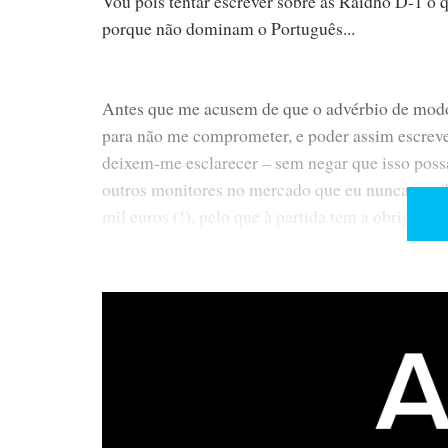
Vou pois tentar escrever sobre as Raidho D-1 o 
porque não dominam o Português...
Antes que me acusem de que o advérbio de modo '
para não me comprometer, e poder assim escrev
deixem-me esclarecer – sem negar que isso possa 
outros monitores no mercado que eu nunca ouvi'
mil euros (!), pelo que à partida tem a obrigação
O Raidho Acoustics D-1 é um monitor excepci
materiais e qualidade de som.