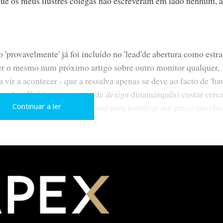
que os meus ilustres colegas não escreveram em lado nenhum, a
provavelmente' já foi incluído no 'lead'de abertura como estra
er o mesmo num próximo artigo sobre outro monitor qualquer,
vir a acontecer - que a ressalva apenas se deve ao facto de 'ha
, e de o D-1 (com suportes de
design
dinamarquês) custar cerca
 de ser um produto excepcional para justificar um preço tão ele
Continuar a ler
onal em tudo: desenho, inovação, concepção, construção,