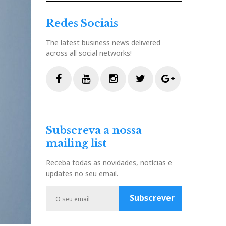
Redes Sociais
The latest business news delivered
across all social networks!
F
Y
I
T
G
a
o
n
w
o
c
u
s
i
o
Subscreva a nossa
e
t
t
t
g
mailing list
b
u
a
t
l
o
b
g
e
e
Receba todas as novidades, notícias e
o
e
r
r
P
updates no seu email.
k
a
l
m
u
Subscrever
s