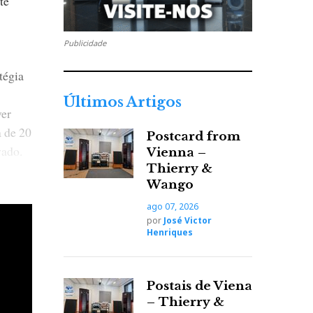
té
Publicidade
tégia
Últimos Artigos
ver
 de 20
Postcard from
vado.
Vienna –
Thierry &
Wango
ago 07, 2026
por
José Victor
Henriques
Postais de Viena
– Thierry &