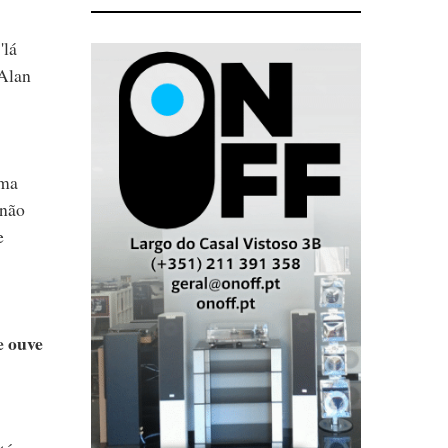
'lá
 Alan
uma
 não
e
e ouve