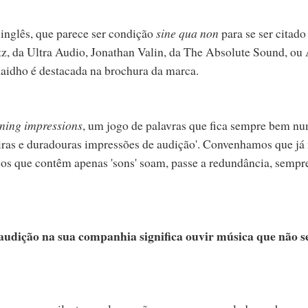
 inglês, que parece ser condição
sine qua non
para se ser citado 
itz, da Ultra Audio, Jonathan Valin, da The Absolute Sound, ou
 Raidho é destacada na brochura da marca.
tening impressions
, um jogo de palavras que fica sempre bem n
meiras e duradouras impressões de audição'. Convenhamos que já
 os que contêm apenas 'sons' soam, passe a redundância, sempr
audição na sua companhia significa ouvir música que não s