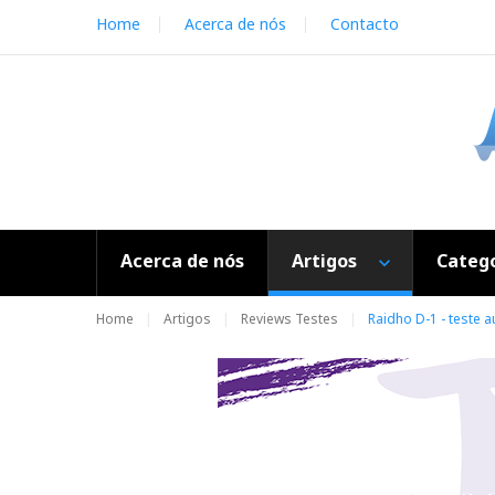
S
Home
Acerca de nós
Contacto
k
i
p
t
o
c
o
n
t
e
Acerca de nós
Artigos
Catego
n
t
Home
Artigos
Reviews Testes
Raidho D-1 - teste a