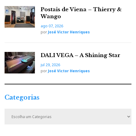
Postais de Viena – Thierry &
Wango
ago 07, 2026
por
José Victor Henriques
DALI VEGA – A Shining Star
jul 29, 2026
por
José Victor Henriques
Categorias
C
a
t
e
g