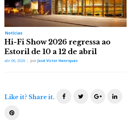
Notícias
Hi-Fi Show 2026 regressa ao
Estoril de 10 a 12 de abril
abr 06, 2026
por
José Victor Henriques
F
T
G
L
Like it? Share it.
a
w
o
i
P
c
i
o
n
i