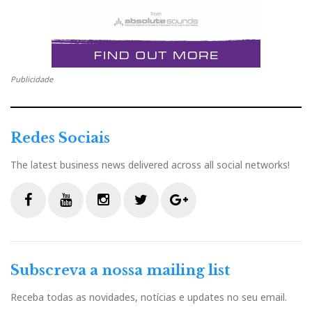
Publicidade
Redes Sociais
The latest business news delivered across all social networks!
F
Y
I
T
G
a
o
n
w
o
c
u
s
i
o
Subscreva a nossa mailing list
e
t
t
t
g
b
u
a
t
l
Receba todas as novidades, notícias e updates no seu email.
o
b
g
e
e