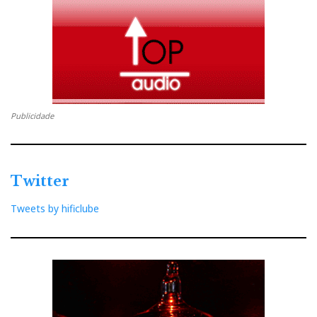
sem afetar a fluidez das notas do piano. O gravador é
como o algodão: não engana nem se deixa afetar por
marcas... e muito menos por cores. Belíssimo.
Publicidade
Twitter
Tweets by hificlube
Nagra/PMC