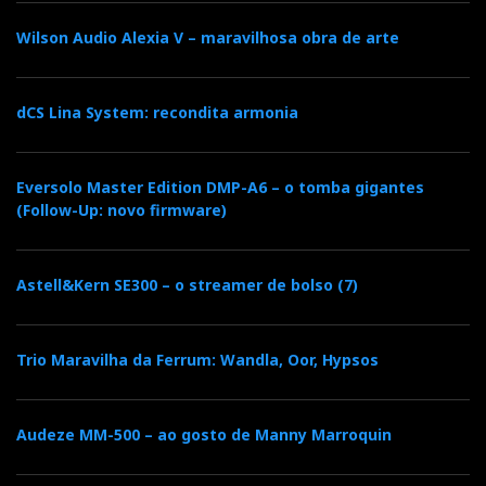
Saúdo a presença de Kerry St. James na sala onde se
Wilson Audio Alexia V – maravilhosa obra de arte
exibiam as YG Acoustic, marca da qual já foi diretor
de vendas para a Europa — e atualmente da SME. É
sempre um prazer falar com ele e ouvir a sua coleção
dCS Lina System: recondita armonia
de LPs raros.
Eversolo Master Edition DMP-A6 – o tomba gigantes
(Follow-Up: novo firmware)
Astell&Kern SE300 – o streamer de bolso (7)
Trio Maravilha da Ferrum: Wandla, Oor, Hypsos
Audeze MM-500 – ao gosto de Manny Marroquin
Yours truly, de braço dado com Kerry St. James (SME) e