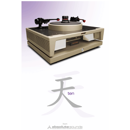
Domingo é dia santo
(para gravar)
No sábado fizemos gazeta: gravações e multidões
excluem-se mutuamente. Voltei no domingo de
manhã, logo à abertura, para (re)visitar as salas dos
nossos patrocinadores presentes.
E registei vídeos e gravações com som direto, com um
gravador digital Nagra SD (cortesia da Ajasom),
colocado na
‘sweet spot’
num tripé (algo que não teria
sido possível com a enchente de sábado).