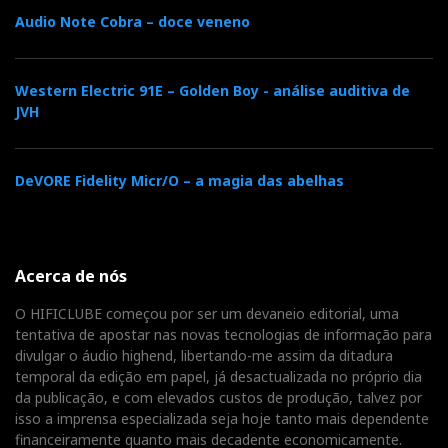
Nuno Cristina (Ajasom)
Audio Note Cobra – doce veneno
Mas, nesta circunstância, a escolha foi de Nuno
Cristina, e por isso vai ouvir
The Story of Sonny Boy
Western Electric 91E – Golden Boy - análise auditiva de
Williamson
, pelo próprio. Reparem que não houve
JVH
preocupação em deslumbrar o crítico visitante com
um disco dito ‘audiófilo’. Está lá o ruído da fita. Mas
DeVORE Fidelity Micr/O – a magia das abelhas
também está lá a música. Toda.
Acerca de nós
O HIFICLUBE começou por ser um devaneio editorial, uma
tentativa de apostar nas novas tecnologias de informação para
divulgar o áudio highend, libertando-me assim da ditadura
temporal da edição em papel, já desactualizada no próprio dia
da publicação, e com elevados custos de produção, talvez por
isso a imprensa especializada seja hoje tanto mais dependente
financeiramente quanto mais decadente economicamente.