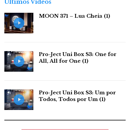
Últimos Videos
i
a
MOON 371 – Lua Cheia (1)
s
McIntosh/Kharma: uma explosão de cor e som.
Pro-Ject Uni Box S3: One for
All, All for One (1)
Os olhos também ouvem. O azul e o verde icónicos
dos componentes da McIntosh e o laranja vivo das
Kharma
colunas
produziram uma atração quase
hipnótica no ouvinte.
Pro-Ject Uni Box S3: Um por
Todos, Todos por Um (1)
Mas nem isso foi suficiente para me distrair da
belíssima interpretação do Noturno No.1 de Chopin,
por Maria João Pires. Timbre e dinâmicas corretos,