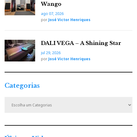
Wango
E, para não haver lapsos, são os próprios
ago 07, 2026
distribuidores que apresentam os equipamentos em
por
José Victor Henriques
demonstração.
DALI VEGA – A Shining Star
Audições virtuais
jul 29, 2026
por
José Victor Henriques
AJASOM
Apresentou-se em 3 salas, com sistemas de elevada
qualidade. A saber:
Categorias
C
McIntosh/Kharma
a
t
e
g
o
r