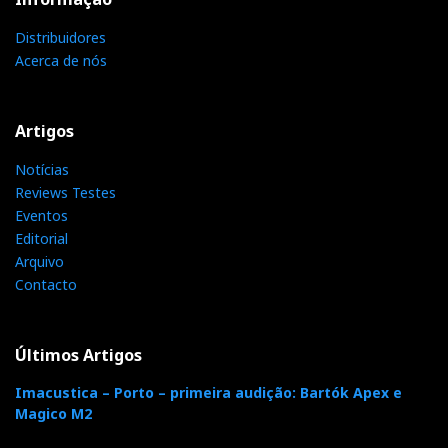
Distribuidores
SME/Soulution/YG
Acerca de nós
Artigos
Notícias
Reviews Testes
Eventos
Editorial
Arquivo
Contacto
Últimos Artigos
Gira-discos SME 35
Imacustica – Porto – primeira audição: Bartók Apex e
Com apresentação de Nuno Cristina.
Magico M2