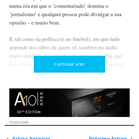
numa era em que o ‘comentariado’ domina o
‘jornalismo’ e qualquer pessoa pode divulgar a sua
opinião – e muito bem.
E, tal como na política (e no futebol), em que tudo
depende dos olhos de quem vê, também no áudio
muito depende dos ouvidos de quem ouve. Daí que
haja tantas opiniões contraditórias sobre os mesmos
Continuar a ler
factos. Que, por serem factos, deviam ser irrefutáveis,
logo não sujeitos a interpretações variadas, mais ou
menos extravagantes e coloridas.
Publicidade
Artigo Anterior
Próximo Artigo