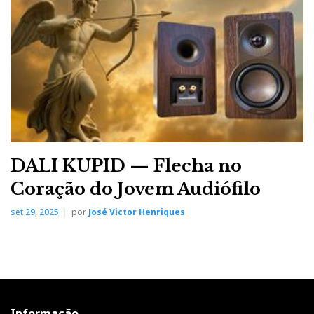
resto.
Este é o tipo de sistema que não precisa de um fogo-
de-artifício acústico para brilhar. Assim, Jorge
Mendes selecionou a faixa
‘Very Early’,
de Bill
Evans. Oiçam. Está lá tudo na medida certa: o piano, o
contrabaixo, a bateria, os pratos…
DALI KUPID — Flecha no
Coração do Jovem Audiófilo
set 29, 2025
por
José Victor Henriques
Informação