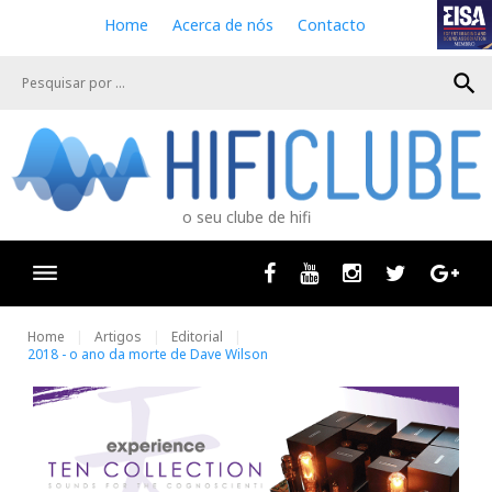
S
Home
Acerca de nós
Contacto
k
i
search
p
t
o
c
o
n
o seu clube de hifi
t
e
n
Facebook
Youtube
Instagram
Twitter
Goog
t
Home
Artigos
Editorial
2018 - o ano da morte de Dave Wilson