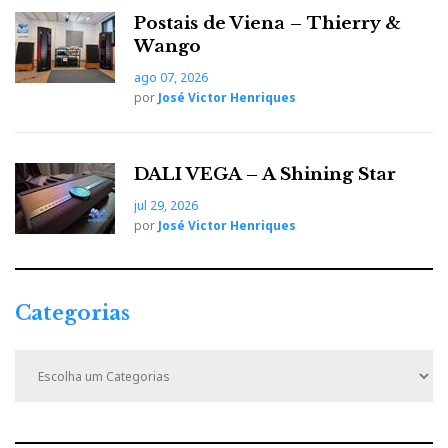
Postais de Viena – Thierry &
t
Wango
ago 07, 2026
por
José Victor Henriques
DALI VEGA – A Shining Star
jul 29, 2026
por
José Victor Henriques
Categorias
C
a
t
e
g