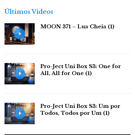
o
r
Últimos Videos
i
a
MOON 371 – Lua Cheia (1)
s
Pro-Ject Uni Box S3: One for
All, All for One (1)
Pro-Ject Uni Box S3: Um por
Todos, Todos por Um (1)