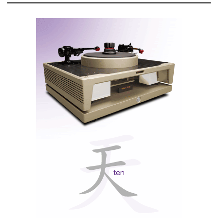
Dave, Daryl e Sheryl Wilson na apresentação das Watt-
Puppies 7 (NY 2002). Uma família feliz que a morte de Dave
abalou.
O mundo do áudio vai sentir dolorosamente a falta de
Dave Wilson, apesar de sabermos que a Wilson Audio
está em boas mãos, pois Dave soube passar a tempo o
testemunho para o seu filho Daryl, que tem feito um
trabalho notável.