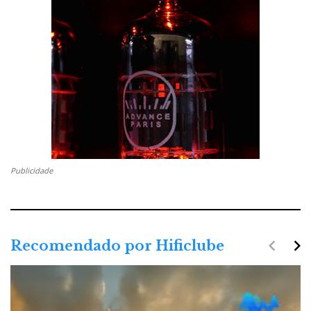
Publicidade
navigate_before
navigate_next
Recomendado por Hificlube