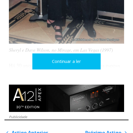
Sheryl e Dave Wilson, no Mirage, em Las Vegas (1997)
Continuar a ler
Há 30 anos que conheço Dave Wilson e a sua esposa
Sheryl Lee, com os quais me encontrava, pelo menos
uma vez por ano, em Las Vegas, e sempre fui recebido
na
suite,
que normalmente alugavam no Mirage, com
gentileza e hospitalidade.
E, claro, Dave trazia sempre na bagagem as novidades
Publicidade
em primeira mão que eram o deleite da imprensa
internacional, que naquele tempo voava em peso para
Artigo Anterior
Próximo Artigo