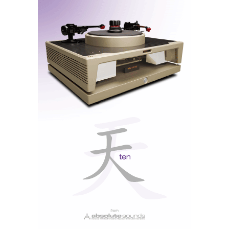
Delaudio - auditório de Carnaxide
Esta nova prática já fez escola em outros países, onde
os críticos a utilizam cada vez mais, quando se trata de
equipamento highend ou exclusivo, do qual só existe
um exemplar ou par disponível, porque só assim
conseguem ter acesso mais cedo às novidades (a
Hifi+, por exemplo), reservando-se o espaço
doméstico ou o escritório para testar equipamentos