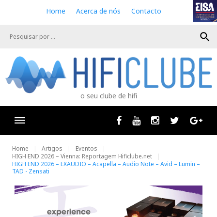
S
Home
Acerca de nós
Contacto
k
i
search
p
t
o
c
o
n
o seu clube de hifi
t
e
n
Facebook
Youtube
Instagram
Twitter
Goog
t
Home
Artigos
Eventos
HIGH END 2026 – Vienna: Reportagem Hificlube.net
HIGH END 2026 – EXAUDIO – Acapella – Audio Note – Avid – Lumin –
TAD - Zensati