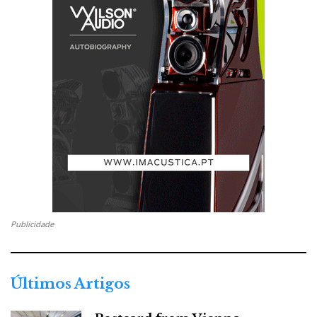
A principal novidade foi a apresentação do novo
flagship X2, leitor de rede de referência da marca,
apresentado pela LUMIN como o seu novo ‘core’:
nova arquitetura de processamento, DAC discreto
dual-mono desenvolvido internamente, novo estágio
DSD512
PCM 768
de saída, reprodução nativa até
e
kHz
, femto clock, fonte dual-mono para os circuitos
analógicos, rede óptica via SFP e upsampling
PCM/DSD até DSD256.
Publicidade
Últimos Artigos