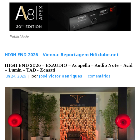
Publicidade
HIGH END 2026 – Vienna: Reportagem Hificlube.net
HIGH END 2026 – EXAUDIO – Acapella – Audio Note – Avid
– Lumin – TAD - Zensati
jun 24, 2026
por
José Victor Henriques
comentários