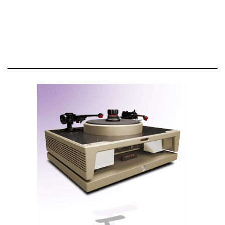
AVID Acutus
AVID
O distribuidor austríaco representa um conjunto de
marcas diferentes da Exaudio, por isso os
‘casamentos’ são diferentes. A AVID exibiu-se em
conjunto com a Soulnote, Albedo e Faber Cables.
Acutus
A AVID apresentou o gira-discos
com braço
Nexus
Reference Ruby
e célula
.