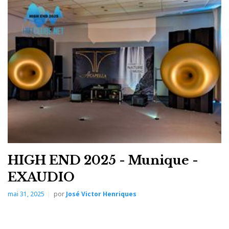
universo paralelo no high-end. É quase um culto
religioso, e talvez por isso prefira fazer as
demonstrações em ambiente mais calmo e sem o
constante entre-e-sai das feiras gigantes.
O som da Audio Note tem textura, corpo e presença.
Soa a música. Natural. Apesar da seleção esotérica de
música:
’How Fortunate the Man With None’,
dos
Dead Can Dance (veja o vídeo no final) .
HIGH END 2025 - Munique -
EXAUDIO
mai 31, 2025
por
José Victor Henriques