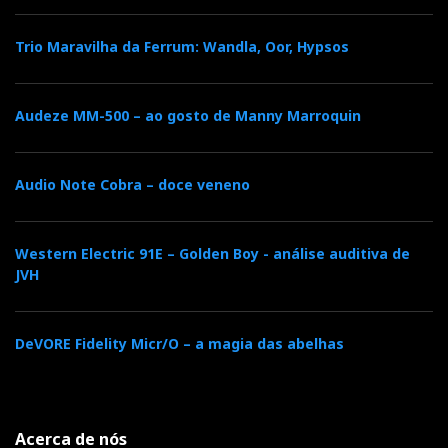
F
T
G
L
Like it? Share it.
Trio Maravilha da Ferrum: Wandla, Oor, Hypsos
a
w
o
i
P
Audeze MM-500 – ao gosto de Manny Marroquin
c
i
o
n
i
e
t
g
k
n
Audio Note Cobra – doce veneno
b
t
l
e
t
Western Electric 91E – Golden Boy - análise auditiva de
o
e
e
d
JVH
e
o
r
+
I
r
DeVORE Fidelity Micr/O – a magia das abelhas
k
n
e
s
Acerca de nós