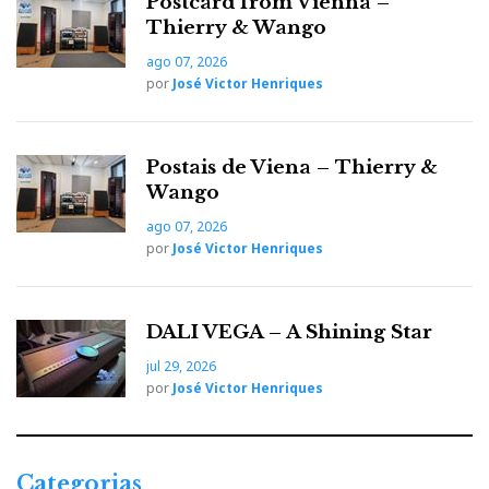
Postcard from Vienna –
Thierry & Wango
ago 07, 2026
Lumin X2
por
José Victor Henriques
P2 Network Music Hub
leitor
Outras novidades:
, o
de rede U2X
N1 Network Switch
U2X
e o
. O
é
Postais de Viena – Thierry &
descrito pela marca como um novo transporte digital
Wango
de referência, com construção em alumínio
ago 07, 2026
maquinado a partir de bloco sólido e fonte separada; o
por
José Victor Henriques
P2
é a proposta ‘hub’ da marca, combinando streamer,
DAC e pré-amplificador.
DALI VEGA – A Shining Star
TAD
jul 29, 2026
por
José Victor Henriques
A TAD tinha dois sistemas independentes instalados
na mesma sala.
Categorias