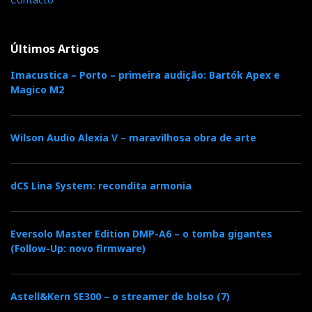
Últimos Artigos
Imacustica – Porto – primeira audição: Bartók Apex e
Magico M2
Wilson Audio Alexia V – maravilhosa obra de arte
dCS Lina System: recondita armonia
Distribuidor
Relacionado : Exaudio
Eversolo Master Edition DMP-A6 – o tomba gigantes
Cliente A Cliente, Mostramos,
(Follow-Up: novo firmware)
Demonstramos E Construímos A Nossa
Reputação.
Astell&Kern SE300 – o streamer de bolso (7)