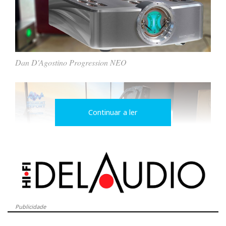
Dan D'Agostino Progression NEO
Continuar a ler
Publicidade
Dan D'Agostino Momentum Z pre/power e Wilson Audio