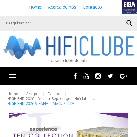
S
Home
Acerca de nós
Contacto
k
i
search
p
t
o
c
o
n
o seu clube de hifi
t
e
n
Facebook
Youtube
Instagram
Twitter
Goog
t
Home
Artigos
Eventos
HIGH END 2026 – Vienna: Reportagem Hificlube.net
HIGH END 2026 VIENNA - IMACUSTICA