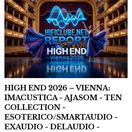
Daryl Wilson e as Autobiography. Peça única em exibição.
Acoustic Energy — AE Active: a herdeira
analógica da AE1
Acoustic Energy
AE
A grande novidade da
foi a
Active
, sucessora espiritual da AE1 Active e, de certa
forma, uma resposta britânica ao excesso de
“inteligência” das colunas ativas modernas. E ainda as
AE1 50th Anniversary e as AE320 II.
HIGH END 2026 – VIENNA:
IMACUSTICA - AJASOM - TEN
COLLECTION -
ESOTERICO/SMARTAUDIO -
EXAUDIO - DELAUDIO -