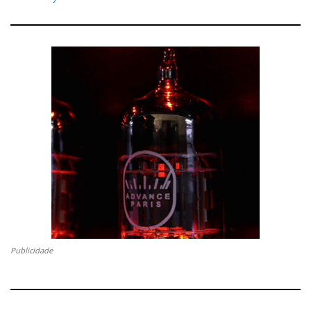
amplificador de referência da nova fase da marca; o
segundo, como evolução do Reference 80S, agora
com uma abordagem assumidamente de vácuo
também no andar de entrada.
Publicidade
Audio Research Reference 20 e 80X
A sala, como muitas outras no nível 3, deixou a