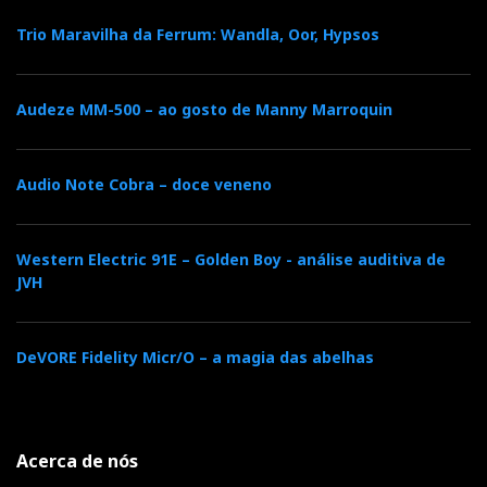
Trio Maravilha da Ferrum: Wandla, Oor, Hypsos
Audeze MM-500 – ao gosto de Manny Marroquin
Constellation Statement
Audio Note Cobra – doce veneno
Western Electric 91E – Golden Boy - análise auditiva de
JVH
DeVORE Fidelity Micr/O – a magia das abelhas
Havia ar, havia foco, havia silêncio entre os
Acerca de nós
instrumentos e havia aquela ilusão rara de que o