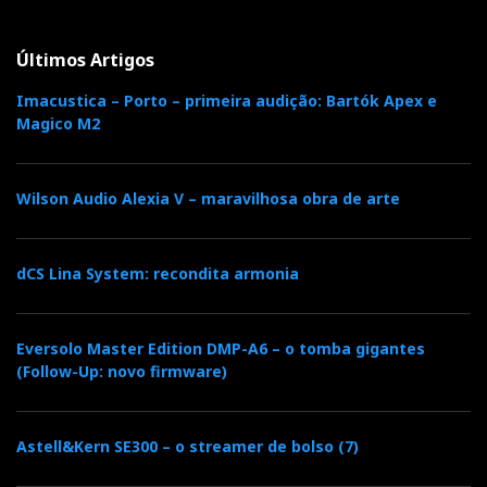
Sim, havia muita coisa fantástica em Viena. Sim,
ouvimos sistemas maiores, mais caros, mais
Últimos Artigos
espetaculares, até mais intimidantes, como as ESD
Imacustica – Porto – primeira audição: Bartók Apex e
Dragon. Mas não ouvimos, em mais nenhum lado,
Magico M2
uma imagem estereofónica com esta naturalidade em
todos os planos: largura, profundidade e altura.
Wilson Audio Alexia V – maravilhosa obra de arte
As Sasha V desapareceram da sala com a facilidade
de um ilusionista, projetando um palco holográfico
dCS Lina System: recondita armonia
que lembrava a lógica espacial das Linkwitz, mas com
muito mais corpo, escala e densidade harmónica.
Eversolo Master Edition DMP-A6 – o tomba gigantes
(Follow-Up: novo firmware)
Astell&Kern SE300 – o streamer de bolso (7)