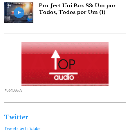
Pro-Ject Uni Box S3: Um por
apenas uma opção técnica: eram uma afirmação de
Todos, Todos por Um (1)
identidade.
Publicidade
Sala da Audio Research (ver video no final)
Twitter
Reference 20
As novidades mais relevantes foram o
e
Reference 80X
o
. O primeiro surge como pré-
Tweets by hificlube