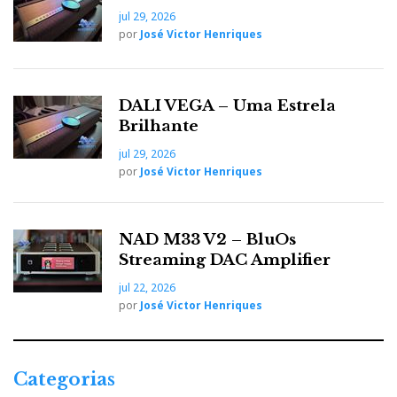
jul 29, 2026
por
José Victor Henriques
DALI VEGA – Uma Estrela
Brilhante
jul 29, 2026
por
José Victor Henriques
NAD M33 V2 – BluOs
Oladra Sentia
Streaming DAC Amplifier
jul 22, 2026
Oladra passa a representar o conceito de topo: fontes
por
José Victor Henriques
digitais concebidas para preservar o tempo, a
estrutura, o silêncio e a intenção musical. A
linguagem da marca pode ser quase poética, mas a
Categorias