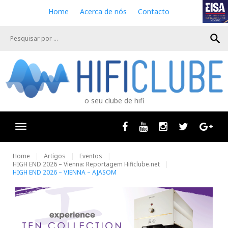
S
Home
Acerca de nós
Contacto
k
i
search
p
t
o
c
o
n
o seu clube de hifi
t
e
n
Facebook
Youtube
Instagram
Twitter
Goog
t
Home
Artigos
Eventos
HIGH END 2026 – Vienna: Reportagem Hificlube.net
HIGH END 2026 – VIENNA – AJASOM