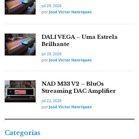
jul 29, 2026
por
José Victor Henriques
DALI VEGA – Uma Estrela
Brilhante
FinkTeam SPOT
jul 29, 2026
por
José Victor Henriques
FinkTeam SPOT
Mas nós ouvimos as
, desenhadas
por Karl-Heinz Fink: uma pequena coluna de chão de
duas vias, com tweeter de fita e unidade médio-grave
NAD M33 V2 – BluOs
Streaming DAC Amplifier
de 8 polegadas. Foi demonstrada com amplificação
Canor A3 / Canor Virtus A3
.
jul 22, 2026
por
José Victor Henriques
Esoteric — N-05XE e S-05XE
Categorias
Minimalismo japonês em Classe A