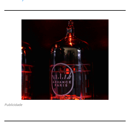
N-05XE
O
é compatível com ligação ótica, integra
G2
64-
DAC discreto
, processamento digital em
bit/512Fs
DSD512
, compatibilidade com
, arquitetura
dual-mono e pré-amplificação balanceada inspirada
Esoteric
nas gamas superiores da
. Tem Ethernet, Wi-
Fi, Bluetooth com codecs de alta qualidade, entradas
ES-Link
USB, óticas e coaxiais, saídas RCA, XLR e
,
além de saídas para auscultadores com jack de 6,3
mm e XLR de 4 pinos. É uma peça digital moderna,
mas com ambição audiófila clássica.
Publicidade