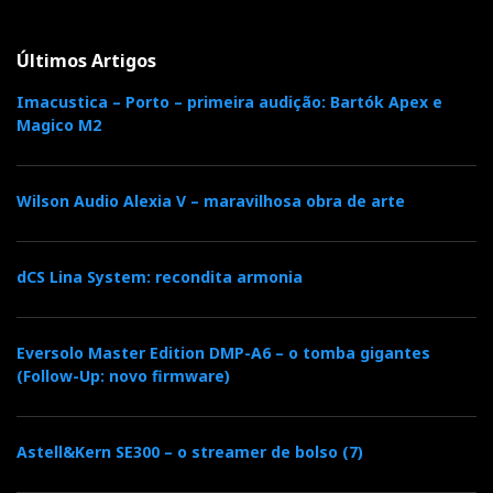
Ferrum
BROEN
A
levou a Viena o
, o seu primeiro
leitor de rede. Não é um streamer com DAC integrado.
Últimos Artigos
É uma fonte digital independente, concebida para
Imacustica – Porto – primeira audição: Bartók Apex e
fornecer ao DAC um sinal limpo e temporalmente
Magico M2
estável.
Wilson Audio Alexia V – maravilhosa obra de arte
dCS Lina System: recondita armonia
Eversolo Master Edition DMP-A6 – o tomba gigantes
(Follow-Up: novo firmware)
Astell&Kern SE300 – o streamer de bolso (7)
Debaixo para cima: Ferrum Hypsos, Erco, Wandla, Broen