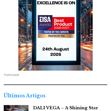
coluna grande: tem dois
woofers
de 7 polegadas para
os graves, um médio de 130 mm e um
tweeter
de 28
mm com cúpula de alumínio/cerâmica, sem
ferrofluido.
As frequências de corte situam-se em 330 Hz e 2700
Hz, com filtros Linkwitz-Riley de segunda e quarta
ordem, cuja integração valoriza a velocidade, o corpo
e a extensão. A caixa ligeiramente inclinada ajuda no
alinhamento temporal dos altifalantes; a construção
interna é reforçada; e o grave usa uma solução reflex,
Publicidade
pensada mais para o controlo do que para a extensão.
Últimos Artigos
DALI VEGA – A Shining Star