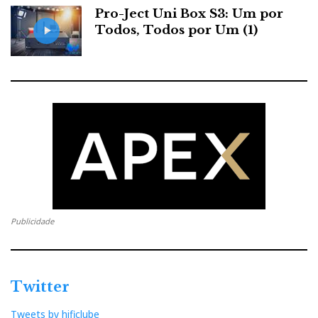
Pro-Ject Uni Box S3: Um por
streamer, DAC, pré-amplificador, amplificador de
Todos, Todos por Um (1)
auscultadores e amplificador de potência em Classe
A.
Publicidade
Esoteric N-=5XE
Twitter
Tweets by hificlube