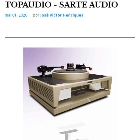
TOPAUDIO - SARTE AUDIO
mai 01, 2026
por
José Victor Henriques
Bergmann Modi
Bergmann Audio
A
exibiu-se na mesma sala da
Rosso Fiorentino
Ypsilon
Kubala-Sosna
iFi
,
,
,
e
Silent Power
. A fonte analógica era composta pelo
Bergmann Modi
Thor
gira-discos
e pelo braço
, uma
combinação que resume bem a filosofia da marca
dinamarquesa: eliminar o atrito, reduzir o ruído
mecânico e deixar que o disco rode com a maior
serenidade possível.
Bergmann
A
é conhecida pelas suas soluções de
Thor
rolamento por ar e braços tangenciais. O
, em