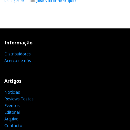
set 29, 2025
por
José Victor Henriques
Ferrum — BROEN
O streaming na tradição polaca
Informação
Distribuidores
Acerca de nós
Artigos
Notícias
Reviews Testes
Eventos
Editorial
Ferrum Boren (em cima); Wandla em baixo. Quando estão
Arquivo
ligados juntos partilham o ecrã do Wandla.
Contacto