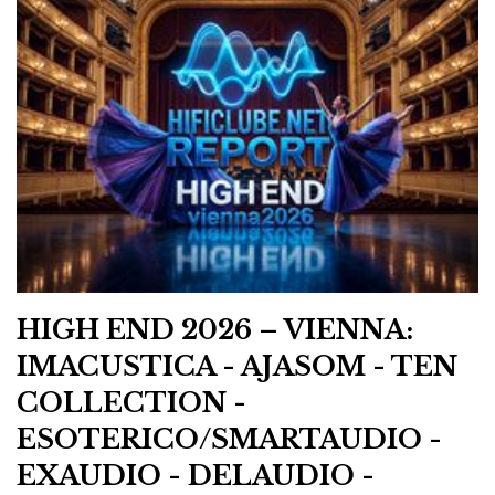
naturalidade mais sofisticada do que espetacular,
como foi o caso em Viena, onde estava demasiado alto
e excitava a sala em demasia. Talvez porque os
distribuidores ainda estejam todos a apalpar o terreno
do novo espaço. Gostei mais de as ouvir em
Lisboa na
Ajasom
.
Bergmann Audio — Modi e Thor
O ar como rolamento
HIGH END 2026 – VIENNA:
IMACUSTICA - AJASOM - TEN
COLLECTION -
ESOTERICO/SMARTAUDIO -
EXAUDIO - DELAUDIO -