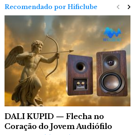
navigate_before
navigate_next
Recomendado por Hificlube
DALI KUPID — Flecha no
Coração do Jovem Audiófilo