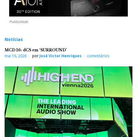
Publicidade
Notícias
MCD 16: dCS em ‘SURROUND’
mai 16, 2026
por
José Victor Henriques
comentários