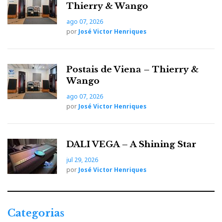
Thierry & Wango
e
t
g
k
n
ago 07, 2026
por
José Victor Henriques
b
t
l
e
t
o
e
e
d
e
Postais de Viena – Thierry &
Wango
o
r
+
I
r
ago 07, 2026
por
José Victor Henriques
k
n
e
s
DALI VEGA – A Shining Star
jul 29, 2026
t
por
José Victor Henriques
Categorias