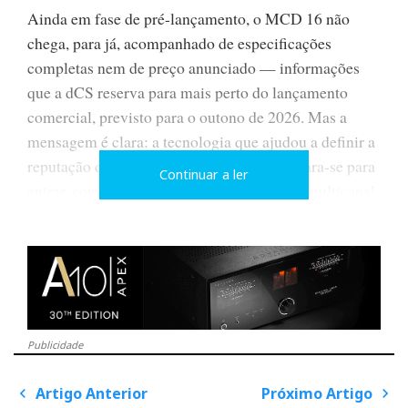
Ainda em fase de pré-lançamento, o MCD 16 não
chega, para já, acompanhado de especificações
completas nem de preço anunciado — informações
que a dCS reserva para mais perto do lançamento
comercial, previsto para o outono de 2026. Mas a
mensagem é clara: a tecnologia que ajudou a definir a
reputação da dCS no universo estéreo prepara-se para
Continuar a ler
entrar, com a mesma ambição, no domínio multicanal.
Publicidade
Artigo Anterior
Próximo Artigo
P
o