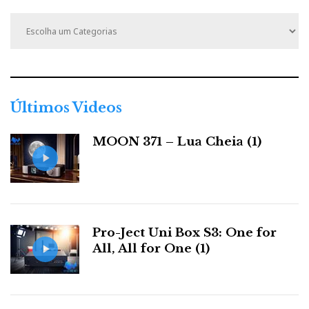
C
a
t
e
g
o
r
Últimos Videos
i
a
MOON 371 – Lua Cheia (1)
s
Pro-Ject Uni Box S3: One for
All, All for One (1)