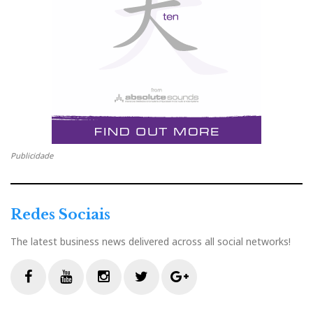
originalmente criado, permitindo compreender
melhor as decisões artísticas e técnicas que
distinguem uma produção verdadeiramente
tridimensional.
Publicidade
Redes Sociais
The latest business news delivered across all social networks!
F
Y
I
T
G