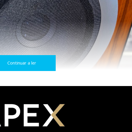
Continuar a ler
CST —
Coherent Source Transducer
—, que integra, numa
e 14 cm e uma cúpula de
tweeter
de berílio de 3,5 cm.