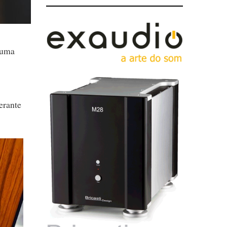
 uma
erante