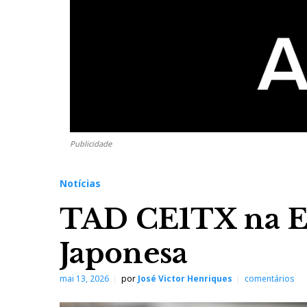
Publicidade
Notícias
TAD CE1TX na Ex
Japonesa
mai 13, 2026
por
José Victor Henriques
comentários