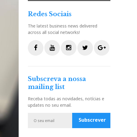
Redes Sociais
The latest business news delivered
across all social networks!
F
Y
I
T
G
a
o
n
w
o
c
u
s
i
o
Subscreva a nossa
e
t
t
t
g
mailing list
b
u
a
t
l
o
b
g
e
e
Receba todas as novidades, notícias e
o
e
r
r
P
updates no seu email.
k
a
l
m
u
Subscrever
s