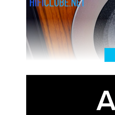
O coração das CE1TX é o transdutor coaxial 
configuração concêntrica, um cone de médios d