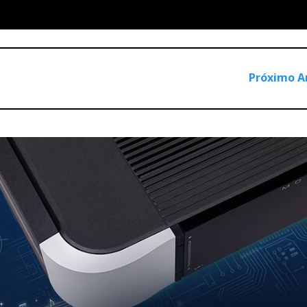
médios e os agudos de uma fonte pontual ideal, melhorando a
turalidade do campo sonoro.
aí a sensação de coerência de fase na audição.
Próximo A