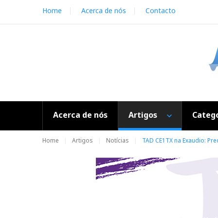
S
Home
Acerca de nós
Contacto
k
i
p
t
o
c
o
n
t
e
Acerca de nós
Artigos
Catego
n
t
Home
Artigos
Notícias
TAD CE1TX na Exaudio: Pre