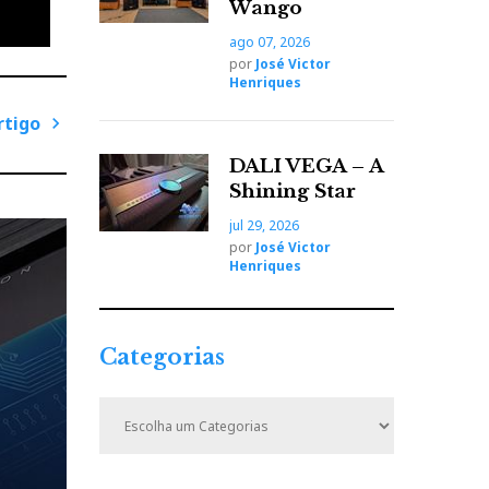
Wango
ago 07, 2026
por
José Victor
Henriques
rtigo
P
DALI VEGA – A
r
Shining Star
ó
jul 29, 2026
x
por
José Victor
i
Henriques
m
o
A
Categorias
r
t
C
i
a
t
g
e
o