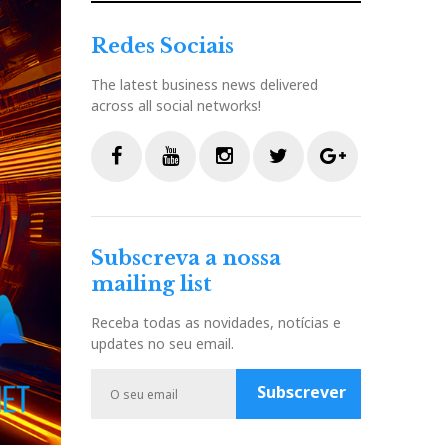
Redes Sociais
The latest business news delivered
across all social networks!
F
Y
I
T
G
a
o
n
w
o
c
u
s
i
o
Subscreva a nossa
e
t
t
t
g
mailing list
b
u
a
t
l
o
b
g
e
e
Receba todas as novidades, notícias e
o
e
r
r
P
updates no seu email.
k
a
l
m
u
Subscrever
s