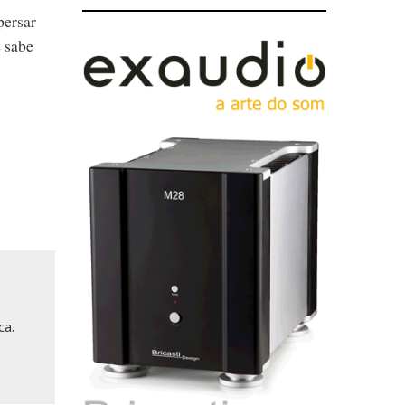
persar
e sabe
ca.