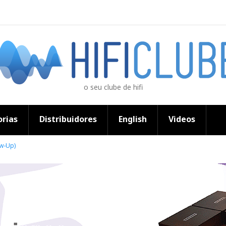
o seu clube de hifi
rias
Distribuidores
English
Videos
ow-Up)