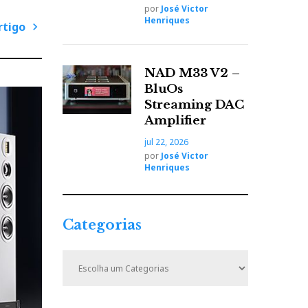
por
José Victor
Henriques
rtigo
P
r
NAD M33 V2 –
ó
BluOs
x
Streaming DAC
i
Amplifier
m
jul 22, 2026
o
por
José Victor
A
Henriques
r
t
i
Categorias
g
o
C
a
t
e