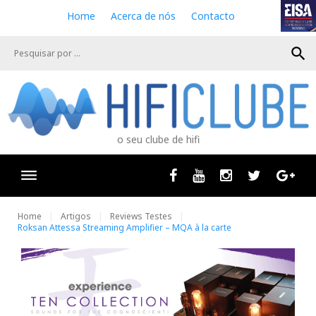
S
Home
Acerca de nós
Contacto
k
i
search
p
t
o
c
o
n
o seu clube de hifi
t
e
n
Facebook
Youtube
Instagram
Twitter
Goog
t
Home
Artigos
Reviews Testes
Roksan Attessa Streaming Amplifier – MQA à la carte