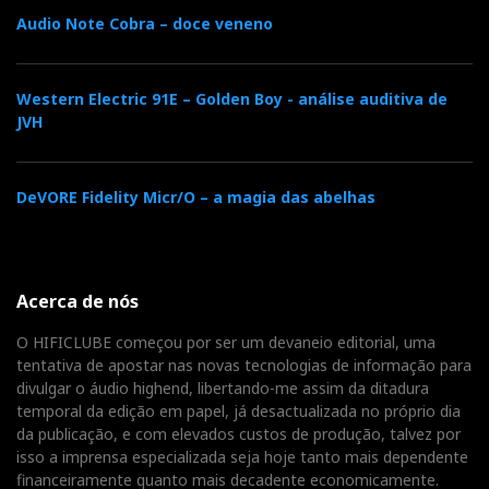
Audio Note Cobra – doce veneno
Depois, ponha a MaestroUnite de parte e utilize o
controlo remoto ou o delicioso botão central. Ou
Western Electric 91E – Golden Boy - análise auditiva de
melhor, dedique-se à BluOS (a Roon dos pobres), já
JVH
instalada no seu telefone, e esqueça o resto.
DeVORE Fidelity Micr/O – a magia das abelhas
Acerca de nós
O HIFICLUBE começou por ser um devaneio editorial, uma
tentativa de apostar nas novas tecnologias de informação para
divulgar o áudio highend, libertando-me assim da ditadura
temporal da edição em papel, já desactualizada no próprio dia
da publicação, e com elevados custos de produção, talvez por
Campos de de navegação da App BluOS, a Roon dos
isso a imprensa especializada seja hoje tanto mais dependente
pobres.
financeiramente quanto mais decadente economicamente.