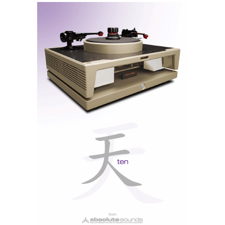
por ícones igualmente laranja do lado esquerdo.
Nota: o controlo remoto disponibiliza apenas funções
básicas.
Do lado esquerdo, exibe-se a girândola luminosa do
comutador on/off (standby automático); na outra
ponta uma saída para auscultadores (
jack
de 3,5mm).
Nota: o andar de saída dos auscultadores é excelente
e com potência (7,5V!) de saída suficiente mesmo
para os planares mais difíceis.
Junto ao comutador tem ainda pequenos botões de
pressão para funções que fariam mais sentido num
leitor-CD:
play/pause
e avanço/retrocesso rápido, que
funcionam aqui também com
streaming
, permitindo