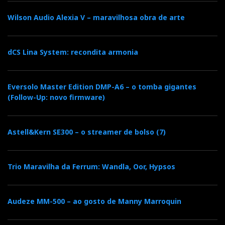
Wilson Audio Alexia V – maravilhosa obra de arte
dCS Lina System: recondita armonia
Eversolo Master Edition DMP-A6 – o tomba gigantes
(Follow-Up: novo firmware)
Alguns dos campos de configuração da App MaestroUnite
Astell&Kern SE300 – o streamer de bolso (7)
Sozinho em casa, entre
updates
e configurações
complexas, vai acabar por se perder. Desde a
Trio Maravilha da Ferrum: Wandla, Oor, Hypsos
sensibilidade das entradas analógicas (opte por
High
)
e de auscultadores (opte por
Medium
); ao ganho da
célula MM e ao equilíbrio entre canais há muito coisa
Audeze MM-500 – ao gosto de Manny Marroquin
que pode correr mal com um leigo. É também aqui
que vai descobrir os
MAC adresses
para Wifi e BT.