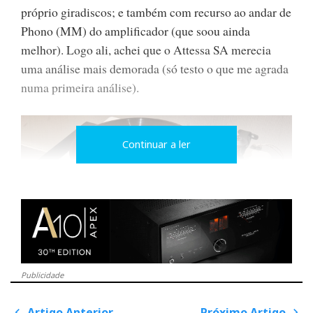
próprio giradiscos; e também com recurso ao andar de
Phono (MM) do amplificador (que soou ainda
melhor). Logo ali, achei que o Attessa SA merecia
uma análise mais demorada (só testo o que me agrada
numa primeira análise).
Continuar a ler
Publicidade
Attessa Turntable montado sobre o Attessa Streaming
Amplifier.
Artigo Anterior
Próximo Artigo