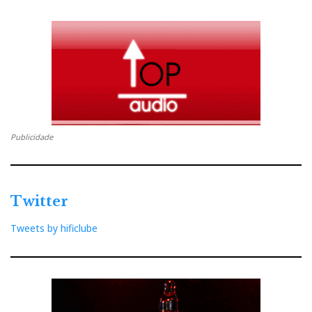
the device.
O processo de certificação demora algum tempo.
Tenham paciência. Utilizei o Audirvana com grande
sucesso. Não se fica atrás do Roon.
Publicidade
Twitter
Tweets by hificlube
Os puristas analógicos serão os primeiros a ser seduzidos
pelas quatro entradas de linha disponíveis — uma RCA