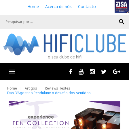
S
Home
Acerca de nós
Contacto
k
i
search
p
t
o
c
o
n
o seu clube de hifi
t
e
n
Facebook
Youtube
Instagram
Twitter
Goog
t
Home
Artigos
Reviews Testes
Dan D’Agostino Pendulum: o desafio dos sentidos