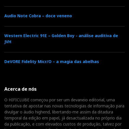
transforma em ouro
sónico o alumínio e o
Audio Note Cobra – doce veneno
cobre com que fabrica
os seus amplificadores.
Western Electric 91E – Golden Boy - análise auditiva de
JVH
Do Progression ao Pendulum
DeVORE Fidelity Micr/O – a magia das abelhas
Em 2020, depois de ter testado os
Progression
Preamp
e os
Mono
para a revista Hi-Fi News, fiz uma
análise auditiva ao
Progression INT
e escrevi :
“Se
Acerca de nós
sempre desejou ter um Momentum Integrated, mas
O HIFICLUBE começou por ser um devaneio editorial, uma
temia a aventura do investimento necessário, eis the
tentativa de apostar nas novas tecnologias de informação para
next best thing for half the price…”.
divulgar o áudio highend, libertando-me assim da ditadura
temporal da edição em papel, já desactualizada no próprio dia
da publicação, e com elevados custos de produção, talvez por
Desta vez, Dan foi ainda mais longe: o Pendulum está