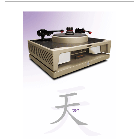
O módulo de phono opcional (1.380 €) oferece 60 dB
de ganho para células MC com ampla adaptação de
impedâncias. Já para os amantes do digital, o módulo
adicional (3.420 €) transforma o Pendulum numa
plataforma de
‘streaming’
: PCM até 32-bit/192kHz,
DSD128 (confirmado pelo Audirvana) e
compatibilidade com Tidal, Qobuz, Spotify e Roon
Ready (certificação pendente).
Entradas óticas, Ethernet, Wi-Fi e, pela primeira vez
num produto D’Agostino, HDMI com eARC abrem as
portas para os universos audiófilo e audiovisual.
O controle por app iOS é intuitivo e bem desenhado,
embora os utilizadores Android possam sentir-se
negligenciados. E ainda oferece a surpresa de uma
saída para auscultadores, escondida no painel traseiro.