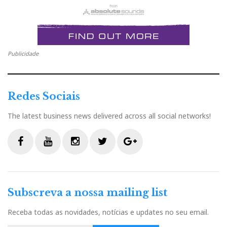
Já lá vamos.
Publicidade
Redes Sociais
The latest business news delivered across all social networks!
Todas as funções estão duplicadas no controle remoto,
F
Y
I
T
G
a
o
n
w
o
tornando o acesso mais fácil e prático.
c
u
s
i
o
Subscreva a nossa mailing list
e
t
t
t
g
Código Morse
b
u
a
t
l
Receba todas as novidades, notícias e updates no seu email.
o
b
g
e
e
É preciso algum tempo para chegar à conclusão de