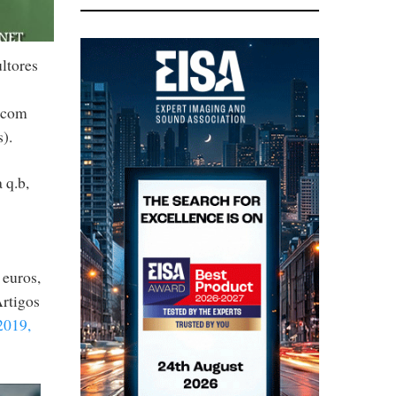
ltores
, com
).
 q.b,
 euros,
Artigos
2019,