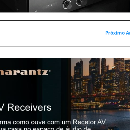
chado) no Highend 2019 - Munique
alto de gigante, se não para a
Próximo A
o está ao alcance de muitos,
rmandade audiófila...
para os audiófilos
dade, pois não está ao alcance de muitos, pelo menos para a
vir uns auscultadores dinâmicos capazes de se baterem com os
xóticas: electrostáticos e planar-magnéticos.
os melhores auscultadores dinâmicos abertos que estes olhos j
s caros. Não me perguntem se o som justifica o preço. Neste 
la que nos dá mais prazer que outras de igual preço. É este o ca