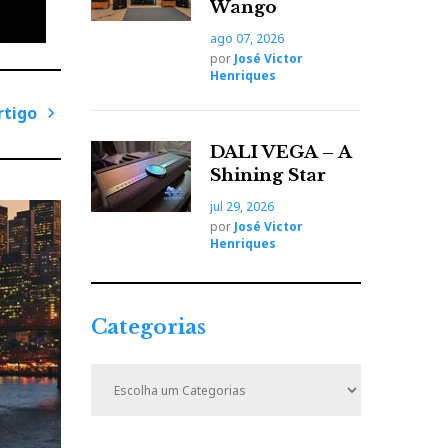
Wango
ago 07, 2026
por
José Victor
Henriques
rtigo
P
DALI VEGA – A
r
Shining Star
ó
jul 29, 2026
x
por
José Victor
i
Henriques
m
o
A
Categorias
r
t
á
C
i
a
mundo,
t
g
so dos
e
o