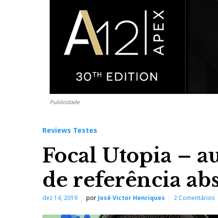
Publicidade
Reviews Testes
Focal Utopia – a
de referência ab
dez 14, 2019
por
José Victor Henriques
2 Comentários