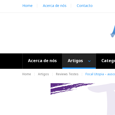
S
Home
Acerca de nós
Contacto
k
i
p
t
o
c
o
n
t
e
Acerca de nós
Artigos
Catego
n
t
Home
Artigos
Reviews Testes
Focal Utopia – ausc