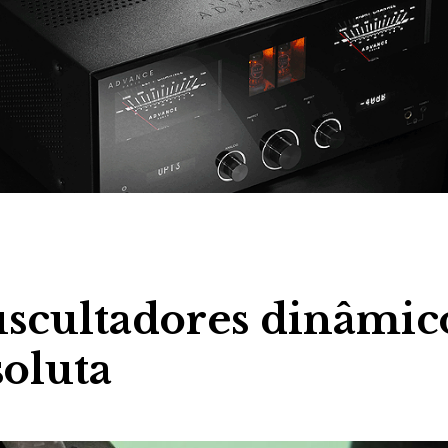
uscultadores dinâmic
soluta