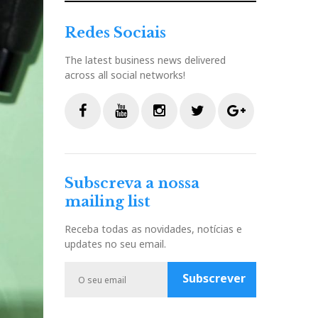
Redes Sociais
The latest business news delivered
across all social networks!
F
Y
I
T
G
a
o
n
w
o
c
u
s
i
o
Subscreva a nossa
e
t
t
t
g
mailing list
b
u
a
t
l
o
b
g
e
e
Receba todas as novidades, notícias e
o
e
r
r
P
updates no seu email.
k
a
l
m
u
Subscrever
s