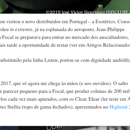
visitou o novo distribuidor em Portugal – a Esotérico, Consu
cedeu
in extremis
, já na esplanada do aeroporto, Jean-Philippe
a Focal se preparava para entrar no mercado dos auscultadores
is tarde a oportunidade de testar (ver em Artigos Relacionados
 substituído pela linha Listen, portou-se com dignidade audiófila
2017, que só agora me chega às mãos (e aos ouvidos). O salto
de parecer pequeno para a Focal, que produz colunas de 200 mil
los cada vez mais apurados, com os Clear, Elear (ler teste em 
ntes Stellia (topo de gama fechados), apresentados no
Highend 