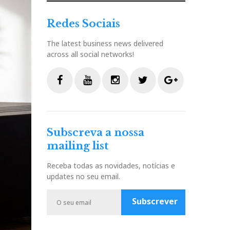
Redes Sociais
The latest business news delivered
across all social networks!
F
Y
I
T
G
a
o
n
w
o
c
u
s
i
o
Subscreva a nossa
e
t
t
t
g
mailing list
b
u
a
t
l
o
b
g
e
e
Receba todas as novidades, notícias e
o
e
r
r
P
updates no seu email.
k
a
l
m
u
Subscrever
s