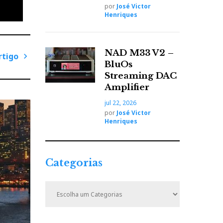
por
José Victor
Henriques
NAD M33 V2 –
rtigo
BluOs
P
Streaming DAC
r
Amplifier
ó
jul 22, 2026
x
por
José Victor
i
Henriques
 fundo
m
ste
o
A
Categorias
r
t
C
rânea,
i
a
ão há
t
g
tyle’,
a
e
o