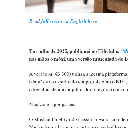
Read full review in English here
Em julho de 2025, publiquei no Hificlube
:
‘Mu
nas mãos o m6xi, uma versão musculada do B1x
A versão xi (€3.300) utiliza a mesma plataforma
adaptá-la ao espírito do tempo, tal como o B1xi
adrenalina de um amplificador integrado com 
Mas vamos por partes.
O Musical Fidelity m6xi, assim mesmo, com letr
Michaelson, clarinetista virtuoso e audiófilo c