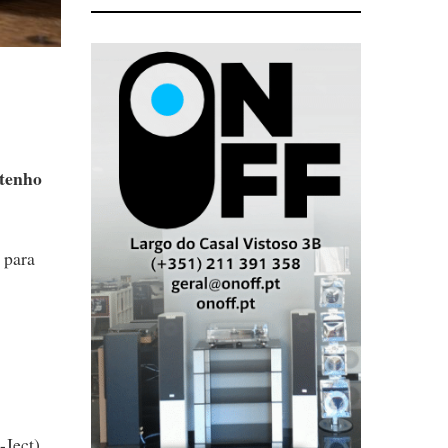
 tenho
 para
-Ject),