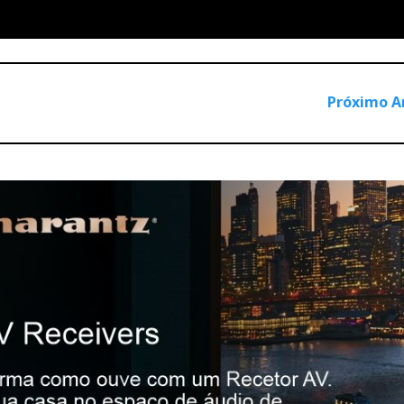
Próximo A
amplificador com corrente, controlo, estabilidade, silêncio de
pre tentou emular nos seus topos de gama, como os Titan. É e
 já não é uma incógnita, é uma certeza.
-lhe conectividade digital para uma integração mais contempo
e não apenas uma caixa de
software
com saídas para colunas. N
floreados decorativos que o possam catalogar como
‘luxury lifes