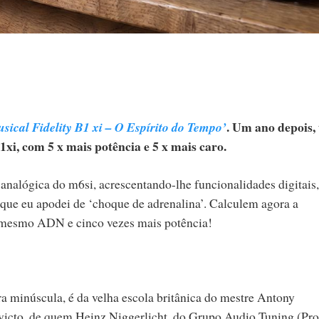
. Um ano depois,
sical Fidelity B1 xi – O Espírito do Tempo’
i, com 5 x mais potência e 5 x mais caro.
 analógica do m6si, acrescentando-lhe funcionalidades digitais,
, que eu apodei de ‘choque de adrenalina’. Calculem agora a
o mesmo ADN e cinco vezes mais potência!
a minúscula, é da velha escola britânica do mestre Antony
onvicto, de quem Heinz Niggerlicht, do Grupo Audio Tuning (Pro