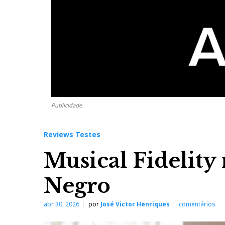
Publicidade
Reviews Testes
Musical Fidelit
Negro
abr 30, 2026
por
José Victor Henriques
comentários