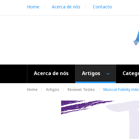
S
Home
Acerca de nós
Contacto
k
i
p
t
o
c
o
n
t
e
Acerca de nós
Artigos
Catego
n
t
Home
Artigos
Reviews Testes
Musical Fidelity m6