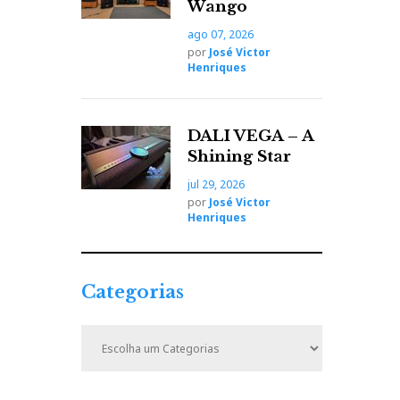
Wango
ago 07, 2026
por
José Victor
Henriques
DALI VEGA – A
Shining Star
jul 29, 2026
por
José Victor
Henriques
Categorias
C
a
t
e