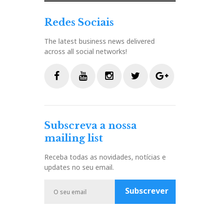
Redes Sociais
The latest business news delivered
across all social networks!
F
Y
I
T
G
a
o
n
w
o
c
u
s
i
o
Subscreva a nossa
e
t
t
t
g
mailing list
b
u
a
t
l
o
b
g
e
e
Receba todas as novidades, notícias e
o
e
r
r
P
updates no seu email.
k
a
l
m
u
Subscrever
s