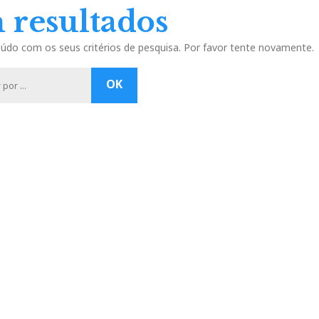
 resultados
do com os seus critérios de pesquisa. Por favor tente novamente.
P
OK
e
s
q
u
i
s
a
r
p
o
r
:
: