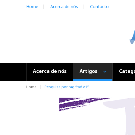
S
Home
Acerca de nós
Contacto
k
i
p
t
o
c
o
n
t
e
Acerca de nós
Artigos
Catego
n
t
Home
Pesquisa por tag “tad e1”